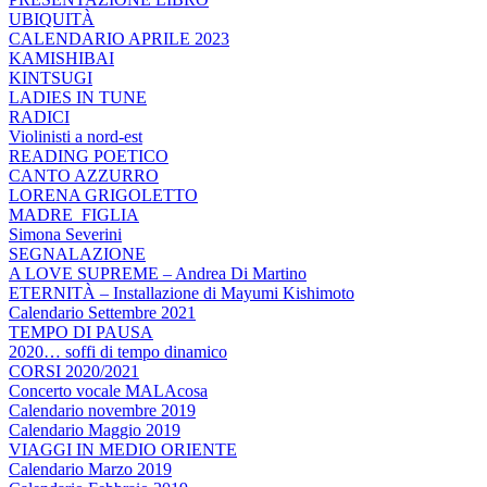
UBIQUITÀ
CALENDARIO APRILE 2023
KAMISHIBAI
KINTSUGI
LADIES IN TUNE
RADICI
Violinisti a nord-est
READING POETICO
CANTO AZZURRO
LORENA GRIGOLETTO
MADRE_FIGLIA
Simona Severini
SEGNALAZIONE
A LOVE SUPREME – Andrea Di Martino
ETERNITÀ – Installazione di Mayumi Kishimoto
Calendario Settembre 2021
TEMPO DI PAUSA
2020… soffi di tempo dinamico
CORSI 2020/2021
Concerto vocale MALAcosa
Calendario novembre 2019
Calendario Maggio 2019
VIAGGI IN MEDIO ORIENTE
Calendario Marzo 2019