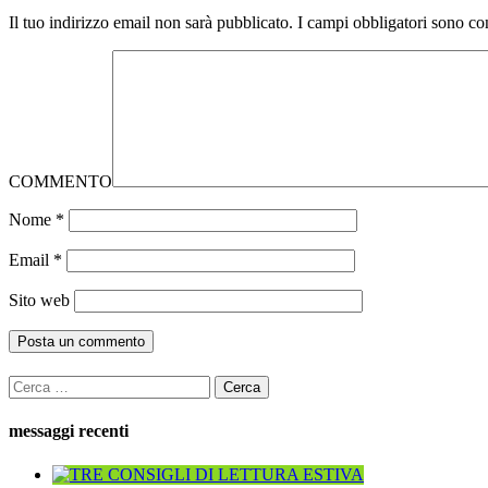
Il tuo indirizzo email non sarà pubblicato.
I campi obbligatori sono co
COMMENTO
Nome
*
Email
*
Sito web
Ricerca
per:
messaggi recenti