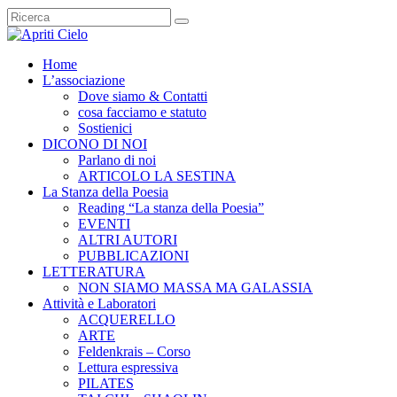
Home
L’associazione
Dove siamo & Contatti
cosa facciamo e statuto
Sostienici
DICONO DI NOI
Parlano di noi
ARTICOLO LA SESTINA
La Stanza della Poesia
Reading “La stanza della Poesia”
EVENTI
ALTRI AUTORI
PUBBLICAZIONI
LETTERATURA
NON SIAMO MASSA MA GALASSIA
Attività e Laboratori
ACQUERELLO
ARTE
Feldenkrais – Corso
Lettura espressiva
PILATES