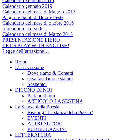
Calendario Febbraio 2019
Calendario gennaio 2019
Calendario del mese di Maggio 2017
Auguri e Saluti di Buone Feste
Calendario del mese di ottobre 2016
riprendono i corsi di…
Calendario del mese di Marzo 2016
PRESENTAZIONE LIBRO
LET’S PLAY WITH ENGLISH!
Legge dell’attrazione…
Home
L’associazione
Dove siamo & Contatti
cosa facciamo e statuto
Sostienici
DICONO DI NOI
Parlano di noi
ARTICOLO LA SESTINA
La Stanza della Poesia
Reading “La stanza della Poesia”
EVENTI
ALTRI AUTORI
PUBBLICAZIONI
LETTERATURA