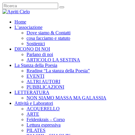
Home
L’associazione
Dove siamo & Contatti
cosa facciamo e statuto
Sostienici
DICONO DI NOI
Parlano di noi
ARTICOLO LA SESTINA
La Stanza della Poesia
Reading “La stanza della Poesia”
EVENTI
ALTRI AUTORI
PUBBLICAZIONI
LETTERATURA
NON SIAMO MASSA MA GALASSIA
Attività e Laboratori
ACQUERELLO
ARTE
Feldenkrais – Corso
Lettura espressiva
PILATES