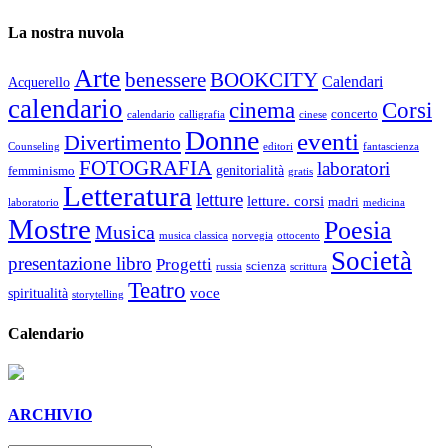
La nostra nuvola
Arte
benessere
BOOKCITY
Calendari
Acquerello
calendario
cinema
Corsi
concerto
calendario
calligrafia
cinese
Donne
eventi
Divertimento
Counseling
editori
fantascienza
FOTOGRAFIA
laboratori
genitorialità
femminismo
gratis
Letteratura
letture
letture. corsi
madri
laboratorio
medicina
Mostre
Poesia
Musica
musica classica
norvegia
ottocento
Società
presentazione libro
Progetti
scienza
russia
scrittura
Teatro
voce
spiritualità
storytelling
Calendario
ARCHIVIO