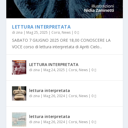
LETTURA INTERPRETATA
CALENDARIO GIUGNO 2026
LETTURA INTERPRETATA
LETTURA INTERPRETATA
FESTA CHIUSURA ESTIVA EVENTI
di
zina
|
Mag 25, 2025
|
Corsi
,
News
|
0
SABATO 7 GIUGNO 2025 ORE 18,00 CONOSCERE LA
VOCE corso di lettura interpretata di Apriti Cielo...
LETTURA INTERPRETATA
di
zina
|
Mag 24, 2025
|
Corsi
,
News
|
0
lettura interpretata
di
zina
|
Mag 26, 2024
|
Corsi
,
News
|
0
lettura interpretata
di
zina
|
Mag 26, 2024
|
Corsi
,
News
|
0