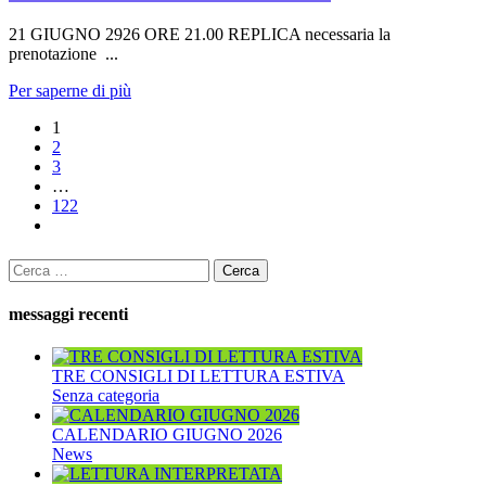
21 GIUGNO 2926 ORE 21.00 REPLICA necessaria la
prenotazione ...
Per saperne di più
1
2
3
…
122
Ricerca
per:
messaggi recenti
TRE CONSIGLI DI LETTURA ESTIVA
Senza categoria
CALENDARIO GIUGNO 2026
News