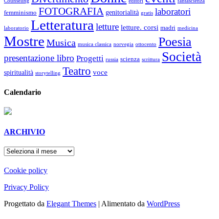
Counseling
editori
fantascienza
FOTOGRAFIA
laboratori
genitorialità
femminismo
gratis
Letteratura
letture
letture. corsi
madri
laboratorio
medicina
Mostre
Poesia
Musica
musica classica
norvegia
ottocento
Società
presentazione libro
Progetti
scienza
russia
scrittura
Teatro
voce
spiritualità
storytelling
Calendario
ARCHIVIO
ARCHIVIO
Cookie policy
Privacy Policy
Progettato da
Elegant Themes
| Alimentato da
WordPress