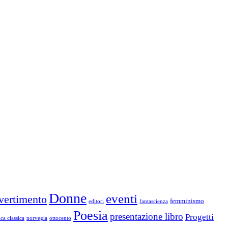
Donne
eventi
vertimento
femminismo
editori
fantascienza
Poesia
presentazione libro
Progetti
ca classica
norvegia
ottocento