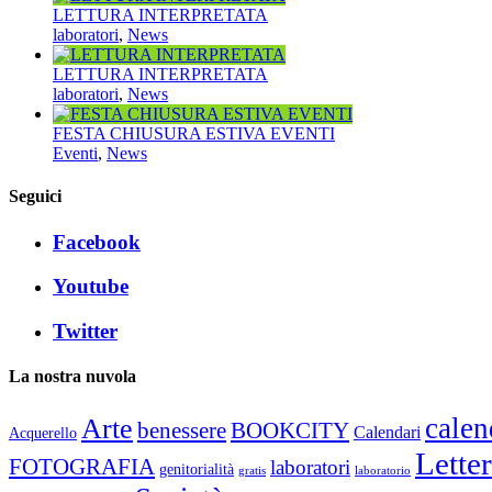
LETTURA INTERPRETATA
laboratori
,
News
LETTURA INTERPRETATA
laboratori
,
News
FESTA CHIUSURA ESTIVA EVENTI
Eventi
,
News
Seguici
Facebook
Youtube
Twitter
La nostra nuvola
calen
Arte
benessere
BOOKCITY
Calendari
Acquerello
Lette
FOTOGRAFIA
laboratori
genitorialità
gratis
laboratorio