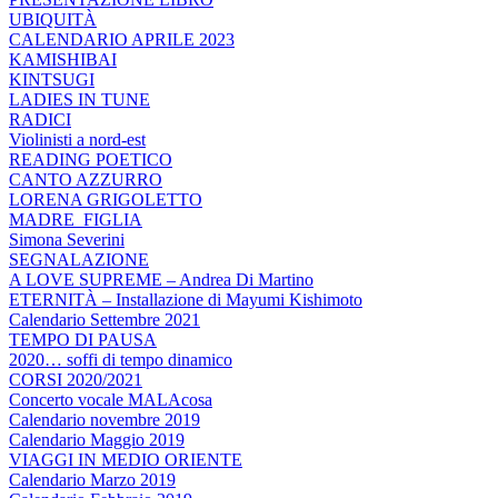
UBIQUITÀ
CALENDARIO APRILE 2023
KAMISHIBAI
KINTSUGI
LADIES IN TUNE
RADICI
Violinisti a nord-est
READING POETICO
CANTO AZZURRO
LORENA GRIGOLETTO
MADRE_FIGLIA
Simona Severini
SEGNALAZIONE
A LOVE SUPREME – Andrea Di Martino
ETERNITÀ – Installazione di Mayumi Kishimoto
Calendario Settembre 2021
TEMPO DI PAUSA
2020… soffi di tempo dinamico
CORSI 2020/2021
Concerto vocale MALAcosa
Calendario novembre 2019
Calendario Maggio 2019
VIAGGI IN MEDIO ORIENTE
Calendario Marzo 2019