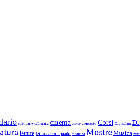
dario
cinema
Corsi
Di
concerto
calendario
calligrafia
cinese
Counseling
ratura
Mostre
Musica
letture
letture. corsi
madri
medicina
musi