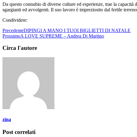
Da questo connubio di diverse culture ed esperienze, trae la capacità di
sgargianti ed avvolgenti. Il suo lavoro è impreziosito dal fertile terre
Condividere:
Precedente
DIPINGI A MANO I TUOI BIGLIETTI DI NATALE
Prossimo
A LOVE SUPREME – Andrea Di Martino
Circa l'autore
zina
Post correlati