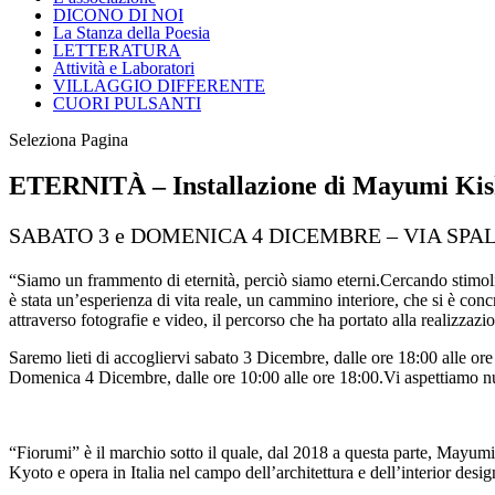
DICONO DI NOI
La Stanza della Poesia
LETTERATURA
Attività e Laboratori
VILLAGGIO DIFFERENTE
CUORI PULSANTI
Seleziona Pagina
ETERNITÀ – Installazione di Mayumi Ki
SABATO 3 e DOMENICA 4 DICEMBRE – VIA SPA
“Siamo un frammento di eternità, perciò siamo eterni.Cercando stimoli
è stata un’esperienza di vita reale, un cammino interiore, che si è conc
attraverso fotografie e video, il percorso che ha portato alla realizz
Saremo lieti di accogliervi sabato 3 Dicembre, dalle ore 18:00 alle ore
Domenica 4 Dicembre, dalle ore 10:00 alle ore 18:00.Vi aspettiamo n
“Fiorumi” è il marchio sotto il quale, dal 2018 a questa parte, Mayum
Kyoto e opera in Italia nel campo dell’architettura e dell’interior desi