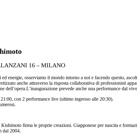
shimoto
LLANZANI 16 – MILANO
 ed energie, osserviamo il mondo intorno a noi e facendo questo, ascolt
retizzato anche attraverso la risposta collaborativa di professionisti app
azione dell’opera.L’inaugurazione prevede anche una performance dal vivo
 21:00, con 2 performance live (ultimo ingresso alle 20:30).
umerosi.
i Kishimoto firma le proprie creazioni. Giapponese per nascita e formaz
gn dal 2004.