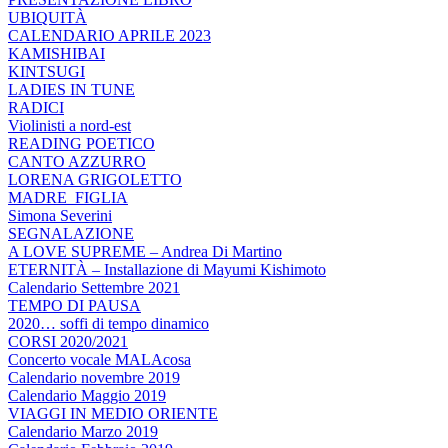
UBIQUITÀ
CALENDARIO APRILE 2023
KAMISHIBAI
KINTSUGI
LADIES IN TUNE
RADICI
Violinisti a nord-est
READING POETICO
CANTO AZZURRO
LORENA GRIGOLETTO
MADRE_FIGLIA
Simona Severini
SEGNALAZIONE
A LOVE SUPREME – Andrea Di Martino
ETERNITÀ – Installazione di Mayumi Kishimoto
Calendario Settembre 2021
TEMPO DI PAUSA
2020… soffi di tempo dinamico
CORSI 2020/2021
Concerto vocale MALAcosa
Calendario novembre 2019
Calendario Maggio 2019
VIAGGI IN MEDIO ORIENTE
Calendario Marzo 2019