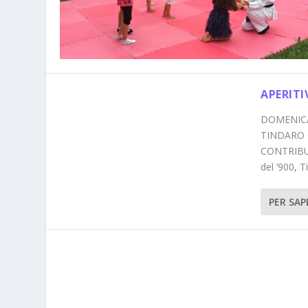
APERIT
DOMENICA 
TINDARO G
CONTRIBUT
del ’900, T
PER SAP