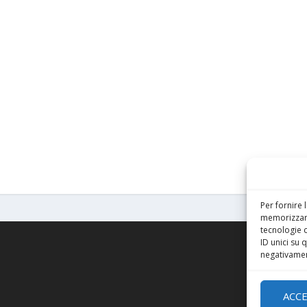
Per fornire 
memorizzare
tecnologie 
ID unici su 
negativament
ACC