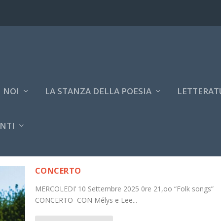
 NOI
LA STANZA DELLA POESIA
LETTERAT
NTI
CONCERTO
MERCOLEDI’ 10 Settembre 2025 0re 21,oo “Folk songs”
CONCERTO CON Mélys e Lee...