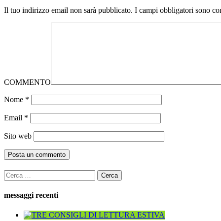
Il tuo indirizzo email non sarà pubblicato.
I campi obbligatori sono co
COMMENTO
Nome
*
Email
*
Sito web
Ricerca
per:
messaggi recenti