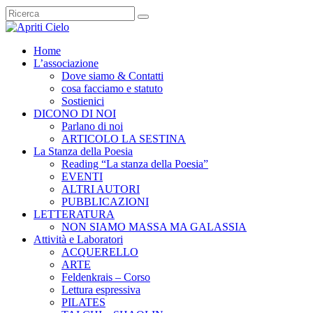
Home
L’associazione
Dove siamo & Contatti
cosa facciamo e statuto
Sostienici
DICONO DI NOI
Parlano di noi
ARTICOLO LA SESTINA
La Stanza della Poesia
Reading “La stanza della Poesia”
EVENTI
ALTRI AUTORI
PUBBLICAZIONI
LETTERATURA
NON SIAMO MASSA MA GALASSIA
Attività e Laboratori
ACQUERELLO
ARTE
Feldenkrais – Corso
Lettura espressiva
PILATES