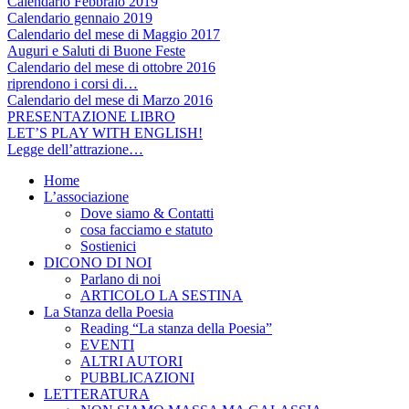
Calendario Febbraio 2019
Calendario gennaio 2019
Calendario del mese di Maggio 2017
Auguri e Saluti di Buone Feste
Calendario del mese di ottobre 2016
riprendono i corsi di…
Calendario del mese di Marzo 2016
PRESENTAZIONE LIBRO
LET’S PLAY WITH ENGLISH!
Legge dell’attrazione…
Home
L’associazione
Dove siamo & Contatti
cosa facciamo e statuto
Sostienici
DICONO DI NOI
Parlano di noi
ARTICOLO LA SESTINA
La Stanza della Poesia
Reading “La stanza della Poesia”
EVENTI
ALTRI AUTORI
PUBBLICAZIONI
LETTERATURA