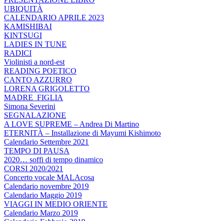
UBIQUITÀ
CALENDARIO APRILE 2023
KAMISHIBAI
KINTSUGI
LADIES IN TUNE
RADICI
Violinisti a nord-est
READING POETICO
CANTO AZZURRO
LORENA GRIGOLETTO
MADRE_FIGLIA
Simona Severini
SEGNALAZIONE
A LOVE SUPREME – Andrea Di Martino
ETERNITÀ – Installazione di Mayumi Kishimoto
Calendario Settembre 2021
TEMPO DI PAUSA
2020… soffi di tempo dinamico
CORSI 2020/2021
Concerto vocale MALAcosa
Calendario novembre 2019
Calendario Maggio 2019
VIAGGI IN MEDIO ORIENTE
Calendario Marzo 2019