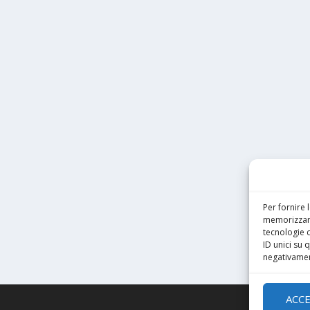
Per fornire 
memorizzare
tecnologie 
ID unici su 
negativament
ACC