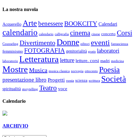
La nostra nuvola
Arte
benessere
BOOKCITY
Calendari
Acquerello
calendario
cinema
Corsi
concerto
calendario
calligrafia
cinese
Donne
eventi
Divertimento
Counseling
editori
fantascienza
FOTOGRAFIA
laboratori
genitorialità
femminismo
gratis
Letteratura
letture
letture. corsi
madri
laboratorio
medicina
Mostre
Poesia
Musica
musica classica
norvegia
ottocento
Società
presentazione libro
Progetti
scienza
russia
scrittura
Teatro
voce
spiritualità
storytelling
Calendario
ARCHIVIO