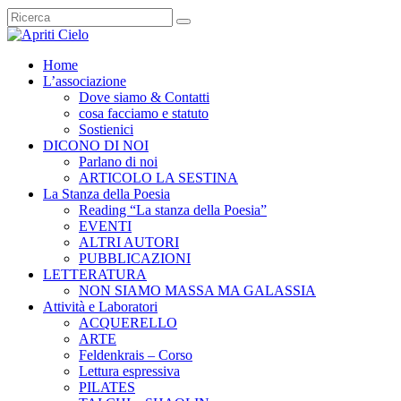
Home
L’associazione
Dove siamo & Contatti
cosa facciamo e statuto
Sostienici
DICONO DI NOI
Parlano di noi
ARTICOLO LA SESTINA
La Stanza della Poesia
Reading “La stanza della Poesia”
EVENTI
ALTRI AUTORI
PUBBLICAZIONI
LETTERATURA
NON SIAMO MASSA MA GALASSIA
Attività e Laboratori
ACQUERELLO
ARTE
Feldenkrais – Corso
Lettura espressiva
PILATES