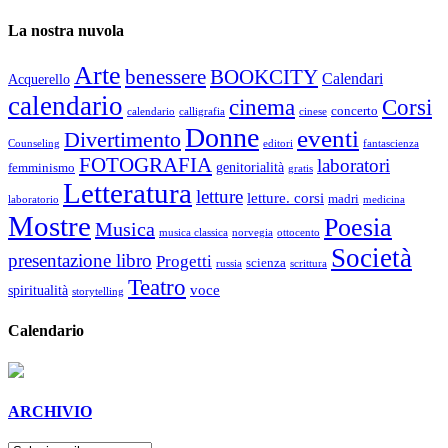
La nostra nuvola
Arte
benessere
BOOKCITY
Calendari
Acquerello
calendario
cinema
Corsi
concerto
calendario
calligrafia
cinese
Donne
eventi
Divertimento
Counseling
editori
fantascienza
FOTOGRAFIA
laboratori
genitorialità
femminismo
gratis
Letteratura
letture
letture. corsi
madri
laboratorio
medicina
Mostre
Poesia
Musica
musica classica
norvegia
ottocento
Società
presentazione libro
Progetti
scienza
russia
scrittura
Teatro
voce
spiritualità
storytelling
Calendario
ARCHIVIO