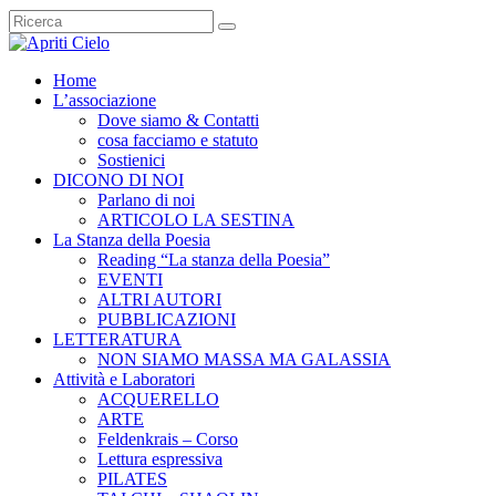
Home
L’associazione
Dove siamo & Contatti
cosa facciamo e statuto
Sostienici
DICONO DI NOI
Parlano di noi
ARTICOLO LA SESTINA
La Stanza della Poesia
Reading “La stanza della Poesia”
EVENTI
ALTRI AUTORI
PUBBLICAZIONI
LETTERATURA
NON SIAMO MASSA MA GALASSIA
Attività e Laboratori
ACQUERELLO
ARTE
Feldenkrais – Corso
Lettura espressiva
PILATES