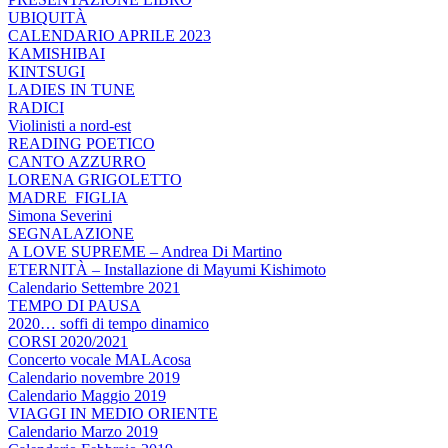
UBIQUITÀ
CALENDARIO APRILE 2023
KAMISHIBAI
KINTSUGI
LADIES IN TUNE
RADICI
Violinisti a nord-est
READING POETICO
CANTO AZZURRO
LORENA GRIGOLETTO
MADRE_FIGLIA
Simona Severini
SEGNALAZIONE
A LOVE SUPREME – Andrea Di Martino
ETERNITÀ – Installazione di Mayumi Kishimoto
Calendario Settembre 2021
TEMPO DI PAUSA
2020… soffi di tempo dinamico
CORSI 2020/2021
Concerto vocale MALAcosa
Calendario novembre 2019
Calendario Maggio 2019
VIAGGI IN MEDIO ORIENTE
Calendario Marzo 2019