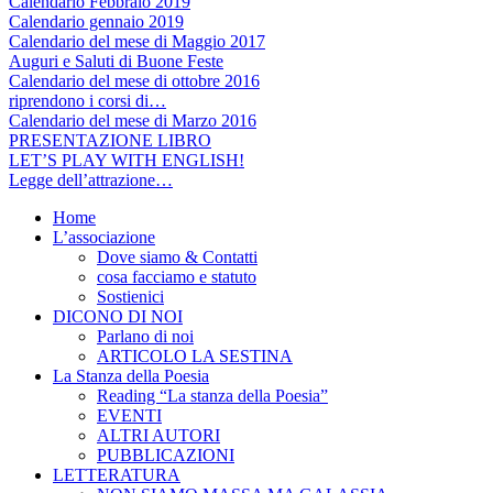
Calendario Febbraio 2019
Calendario gennaio 2019
Calendario del mese di Maggio 2017
Auguri e Saluti di Buone Feste
Calendario del mese di ottobre 2016
riprendono i corsi di…
Calendario del mese di Marzo 2016
PRESENTAZIONE LIBRO
LET’S PLAY WITH ENGLISH!
Legge dell’attrazione…
Home
L’associazione
Dove siamo & Contatti
cosa facciamo e statuto
Sostienici
DICONO DI NOI
Parlano di noi
ARTICOLO LA SESTINA
La Stanza della Poesia
Reading “La stanza della Poesia”
EVENTI
ALTRI AUTORI
PUBBLICAZIONI
LETTERATURA