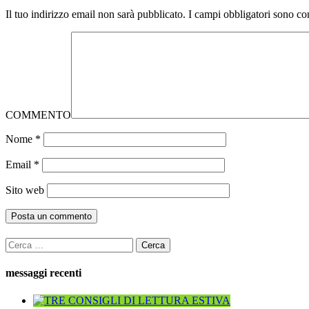
Il tuo indirizzo email non sarà pubblicato.
I campi obbligatori sono co
COMMENTO
Nome
*
Email
*
Sito web
Ricerca
per:
messaggi recenti