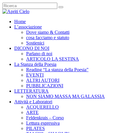
Home
L’associazione
Dove siamo & Contatti
cosa facciamo e statuto
Sostienici
DICONO DI NOI
Parlano di noi
ARTICOLO LA SESTINA
La Stanza della Poesia
Reading “La stanza della Poesia”
EVENTI
ALTRI AUTORI
PUBBLICAZIONI
LETTERATURA
NON SIAMO MASSA MA GALASSIA
Attività e Laboratori
ACQUERELLO
ARTE
Feldenkrais – Corso
Lettura espressiva
PILATES