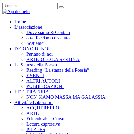
Home
L’associazione
Dove siamo & Contatti
cosa facciamo e statuto
Sostienici
DICONO DI NOI
Parlano di noi
ARTICOLO LA SESTINA
La Stanza della Poesia
Reading “La stanza della Poesia”
EVENTI
ALTRI AUTORI
PUBBLICAZIONI
LETTERATURA
NON SIAMO MASSA MA GALASSIA
Attività e Laboratori
ACQUERELLO
ARTE
Feldenkrais – Corso
Lettura espressiva
PILATES