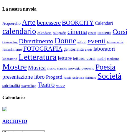
La nostra nuvola
Arte
benessere
BOOKCITY
Calendari
Acquerello
calendario
cinema
Corsi
concerto
calendario
calligrafia
cinese
Donne
eventi
Divertimento
Counseling
editori
fantascienza
FOTOGRAFIA
laboratori
genitorialità
femminismo
gratis
Letteratura
letture
letture. corsi
madri
laboratorio
medicina
Mostre
Poesia
Musica
musica classica
norvegia
ottocento
Società
presentazione libro
Progetti
scienza
russia
scrittura
Teatro
voce
spiritualità
storytelling
Calendario
ARCHIVIO