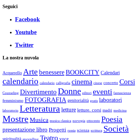
Seguici
Facebook
Youtube
Twitter
La nostra nuvola
Arte
benessere
BOOKCITY
Calendari
Acquerello
calendario
cinema
Corsi
concerto
calendario
calligrafia
cinese
Donne
eventi
Divertimento
Counseling
editori
fantascienza
FOTOGRAFIA
laboratori
genitorialità
femminismo
gratis
Letteratura
letture
letture. corsi
madri
laboratorio
medicina
Mostre
Poesia
Musica
musica classica
norvegia
ottocento
Società
presentazione libro
Progetti
scienza
russia
scrittura
Teatro
voce
spiritualità
storytelling