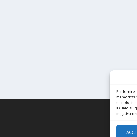
Per fornire 
memorizzare
tecnologie 
ID unici su 
negativament
ACC