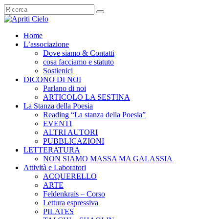
Home
L’associazione
Dove siamo & Contatti
cosa facciamo e statuto
Sostienici
DICONO DI NOI
Parlano di noi
ARTICOLO LA SESTINA
La Stanza della Poesia
Reading “La stanza della Poesia”
EVENTI
ALTRI AUTORI
PUBBLICAZIONI
LETTERATURA
NON SIAMO MASSA MA GALASSIA
Attività e Laboratori
ACQUERELLO
ARTE
Feldenkrais – Corso
Lettura espressiva
PILATES