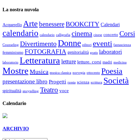
La nostra nuvola
Arte
benessere
BOOKCITY
Calendari
Acquerello
calendario
cinema
Corsi
concerto
calendario
calligrafia
cinese
Donne
eventi
Divertimento
Counseling
editori
fantascienza
FOTOGRAFIA
laboratori
genitorialità
femminismo
gratis
Letteratura
letture
letture. corsi
madri
laboratorio
medicina
Mostre
Poesia
Musica
musica classica
norvegia
ottocento
Società
presentazione libro
Progetti
scienza
russia
scrittura
Teatro
voce
spiritualità
storytelling
Calendario
ARCHIVIO