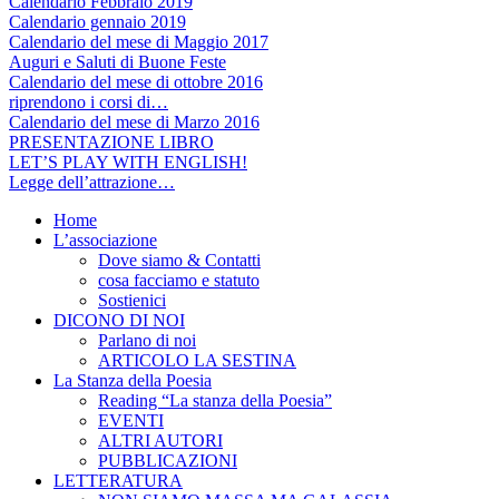
Calendario Febbraio 2019
Calendario gennaio 2019
Calendario del mese di Maggio 2017
Auguri e Saluti di Buone Feste
Calendario del mese di ottobre 2016
riprendono i corsi di…
Calendario del mese di Marzo 2016
PRESENTAZIONE LIBRO
LET’S PLAY WITH ENGLISH!
Legge dell’attrazione…
Home
L’associazione
Dove siamo & Contatti
cosa facciamo e statuto
Sostienici
DICONO DI NOI
Parlano di noi
ARTICOLO LA SESTINA
La Stanza della Poesia
Reading “La stanza della Poesia”
EVENTI
ALTRI AUTORI
PUBBLICAZIONI
LETTERATURA