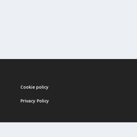
Cookie policy
Privacy Policy
Progettato da
| Alimentato da
Elegant Themes
WordPres