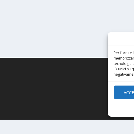
Per fornire 
memorizzare
tecnologie 
ID unici su 
negativament
ACC
s