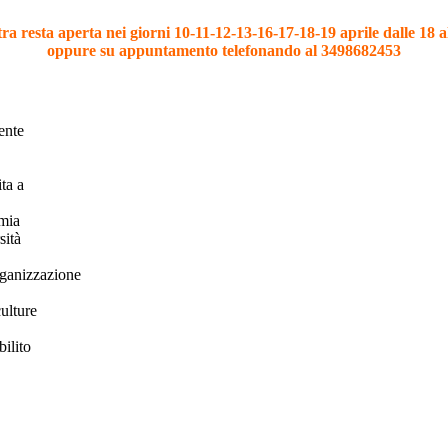
a resta aperta nei giorni 10-11-12-13-16-17-18-19 aprile dalle 18 a
oppure su appuntamento telefonando al 3498682453
ente
ita a
emia
sità
rganizzazione
culture
bilito