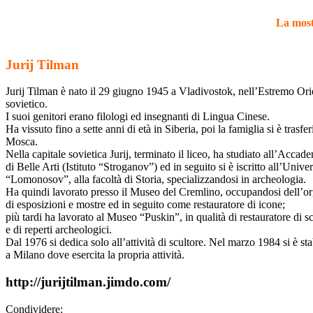
La mostr
Jurij Tilman
Jurij Tilman è nato il 29 giugno 1945 a Vladivostok, nell’Estremo Ori
sovietico.
I suoi genitori erano filologi ed insegnanti di Lingua Cinese.
Ha vissuto fino a sette anni di età in Siberia, poi la famiglia si è trasfer
Mosca.
Nella capitale sovietica Jurij, terminato il liceo, ha studiato all’Accad
di Belle Arti (Istituto “Stroganov”) ed in seguito si è iscritto all’Univer
“Lomonosov”, alla facoltà di Storia, specializzandosi in archeologia.
Ha quindi lavorato presso il Museo del Cremlino, occupandosi dell’o
di esposizioni e mostre ed in seguito come restauratore di icone;
più tardi ha lavorato al Museo “Puskin”, in qualità di restauratore di s
e di reperti archeologici.
Dal 1976 si dedica solo all’attività di scultore. Nel marzo 1984 si è sta
a Milano dove esercita la propria attività.
http://jurijtilman.jimdo.com/
Condividere: