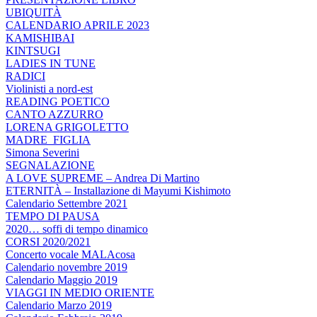
UBIQUITÀ
CALENDARIO APRILE 2023
KAMISHIBAI
KINTSUGI
LADIES IN TUNE
RADICI
Violinisti a nord-est
READING POETICO
CANTO AZZURRO
LORENA GRIGOLETTO
MADRE_FIGLIA
Simona Severini
SEGNALAZIONE
A LOVE SUPREME – Andrea Di Martino
ETERNITÀ – Installazione di Mayumi Kishimoto
Calendario Settembre 2021
TEMPO DI PAUSA
2020… soffi di tempo dinamico
CORSI 2020/2021
Concerto vocale MALAcosa
Calendario novembre 2019
Calendario Maggio 2019
VIAGGI IN MEDIO ORIENTE
Calendario Marzo 2019