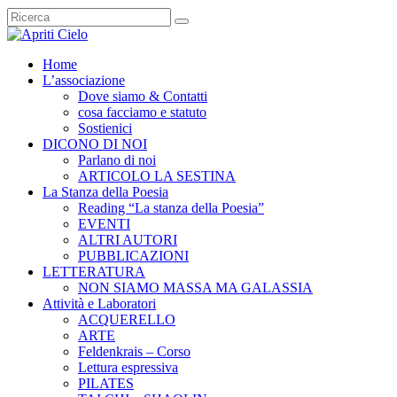
Home
L’associazione
Dove siamo & Contatti
cosa facciamo e statuto
Sostienici
DICONO DI NOI
Parlano di noi
ARTICOLO LA SESTINA
La Stanza della Poesia
Reading “La stanza della Poesia”
EVENTI
ALTRI AUTORI
PUBBLICAZIONI
LETTERATURA
NON SIAMO MASSA MA GALASSIA
Attività e Laboratori
ACQUERELLO
ARTE
Feldenkrais – Corso
Lettura espressiva
PILATES