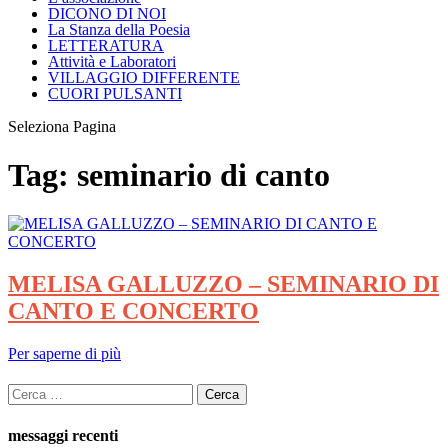
DICONO DI NOI
La Stanza della Poesia
LETTERATURA
Attività e Laboratori
VILLAGGIO DIFFERENTE
CUORI PULSANTI
Seleziona Pagina
Tag:
seminario di canto
MELISA GALLUZZO – SEMINARIO DI
CANTO E CONCERTO
Per saperne di più
Ricerca
per:
messaggi recenti