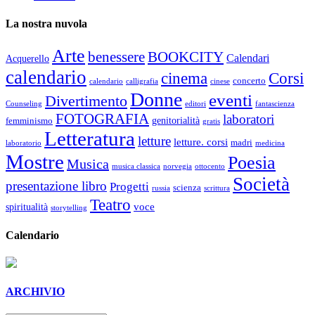
La nostra nuvola
Arte
benessere
BOOKCITY
Calendari
Acquerello
calendario
cinema
Corsi
concerto
calendario
calligrafia
cinese
Donne
eventi
Divertimento
Counseling
editori
fantascienza
FOTOGRAFIA
laboratori
genitorialità
femminismo
gratis
Letteratura
letture
letture. corsi
madri
laboratorio
medicina
Mostre
Poesia
Musica
musica classica
norvegia
ottocento
Società
presentazione libro
Progetti
scienza
russia
scrittura
Teatro
voce
spiritualità
storytelling
Calendario
ARCHIVIO