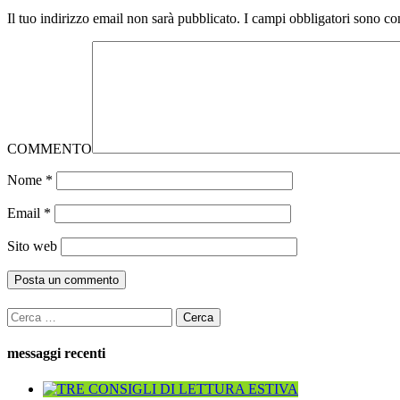
Il tuo indirizzo email non sarà pubblicato.
I campi obbligatori sono co
COMMENTO
Nome
*
Email
*
Sito web
Ricerca
per:
messaggi recenti