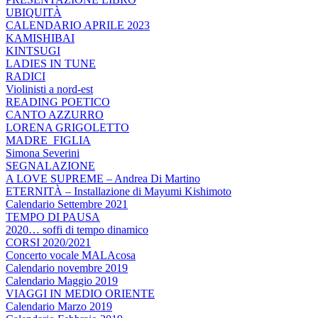
UBIQUITÀ
CALENDARIO APRILE 2023
KAMISHIBAI
KINTSUGI
LADIES IN TUNE
RADICI
Violinisti a nord-est
READING POETICO
CANTO AZZURRO
LORENA GRIGOLETTO
MADRE_FIGLIA
Simona Severini
SEGNALAZIONE
A LOVE SUPREME – Andrea Di Martino
ETERNITÀ – Installazione di Mayumi Kishimoto
Calendario Settembre 2021
TEMPO DI PAUSA
2020… soffi di tempo dinamico
CORSI 2020/2021
Concerto vocale MALAcosa
Calendario novembre 2019
Calendario Maggio 2019
VIAGGI IN MEDIO ORIENTE
Calendario Marzo 2019