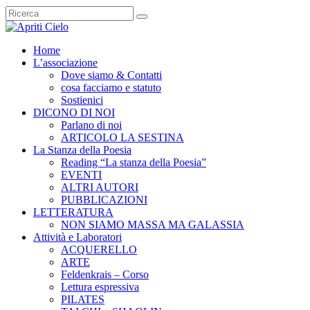
Home
L’associazione
Dove siamo & Contatti
cosa facciamo e statuto
Sostienici
DICONO DI NOI
Parlano di noi
ARTICOLO LA SESTINA
La Stanza della Poesia
Reading “La stanza della Poesia”
EVENTI
ALTRI AUTORI
PUBBLICAZIONI
LETTERATURA
NON SIAMO MASSA MA GALASSIA
Attività e Laboratori
ACQUERELLO
ARTE
Feldenkrais – Corso
Lettura espressiva
PILATES