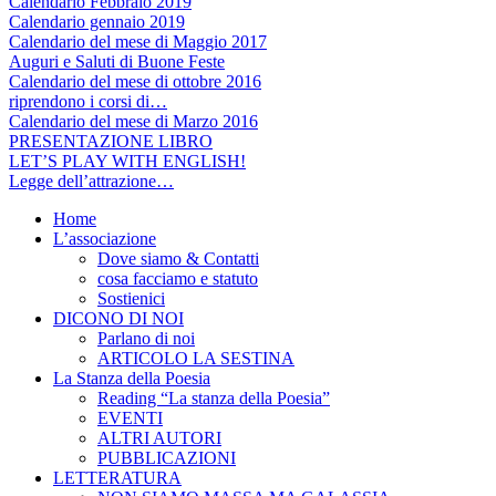
Calendario Febbraio 2019
Calendario gennaio 2019
Calendario del mese di Maggio 2017
Auguri e Saluti di Buone Feste
Calendario del mese di ottobre 2016
riprendono i corsi di…
Calendario del mese di Marzo 2016
PRESENTAZIONE LIBRO
LET’S PLAY WITH ENGLISH!
Legge dell’attrazione…
Home
L’associazione
Dove siamo & Contatti
cosa facciamo e statuto
Sostienici
DICONO DI NOI
Parlano di noi
ARTICOLO LA SESTINA
La Stanza della Poesia
Reading “La stanza della Poesia”
EVENTI
ALTRI AUTORI
PUBBLICAZIONI
LETTERATURA