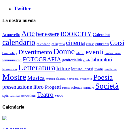
Twitter
La nostra nuvola
Arte
benessere
BOOKCITY
Calendari
Acquerello
calendario
cinema
Corsi
concerto
calendario
calligrafia
cinese
Donne
eventi
Divertimento
Counseling
editori
fantascienza
FOTOGRAFIA
laboratori
genitorialità
femminismo
gratis
Letteratura
letture
letture. corsi
madri
laboratorio
medicina
Mostre
Poesia
Musica
musica classica
norvegia
ottocento
Società
presentazione libro
Progetti
scienza
russia
scrittura
Teatro
voce
spiritualità
storytelling
Calendario