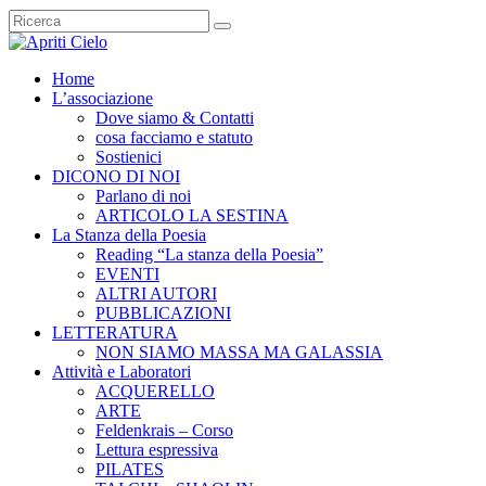
Home
L’associazione
Dove siamo & Contatti
cosa facciamo e statuto
Sostienici
DICONO DI NOI
Parlano di noi
ARTICOLO LA SESTINA
La Stanza della Poesia
Reading “La stanza della Poesia”
EVENTI
ALTRI AUTORI
PUBBLICAZIONI
LETTERATURA
NON SIAMO MASSA MA GALASSIA
Attività e Laboratori
ACQUERELLO
ARTE
Feldenkrais – Corso
Lettura espressiva
PILATES