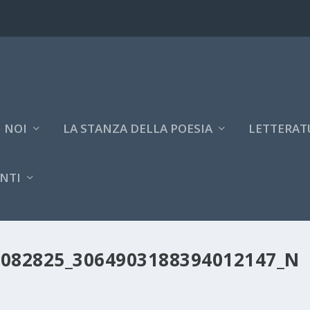
 NOI
LA STANZA DELLA POESIA
LETTERAT
NTI
1082825_3064903188394012147_N