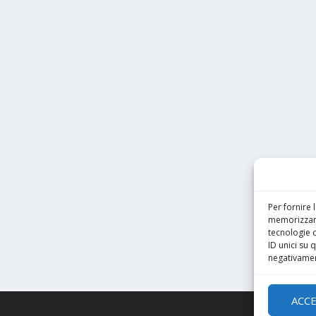
Per fornire 
memorizzare
tecnologie 
ID unici su 
negativament
ACC