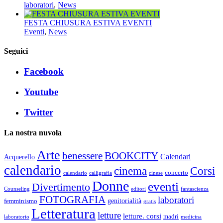
laboratori
,
News
FESTA CHIUSURA ESTIVA EVENTI
Eventi
,
News
Seguici
Facebook
Youtube
Twitter
La nostra nuvola
Arte
benessere
BOOKCITY
Calendari
Acquerello
calendario
cinema
Corsi
concerto
calendario
calligrafia
cinese
Donne
eventi
Divertimento
Counseling
editori
fantascienza
FOTOGRAFIA
laboratori
genitorialità
femminismo
gratis
Letteratura
letture
letture. corsi
madri
laboratorio
medicina