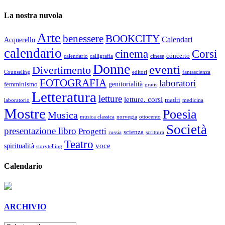
La nostra nuvola
Arte
benessere
BOOKCITY
Calendari
Acquerello
calendario
cinema
Corsi
concerto
calendario
calligrafia
cinese
Donne
eventi
Divertimento
Counseling
editori
fantascienza
FOTOGRAFIA
laboratori
genitorialità
femminismo
gratis
Letteratura
letture
letture. corsi
madri
laboratorio
medicina
Mostre
Poesia
Musica
musica classica
norvegia
ottocento
Società
presentazione libro
Progetti
scienza
russia
scrittura
Teatro
voce
spiritualità
storytelling
Calendario
ARCHIVIO