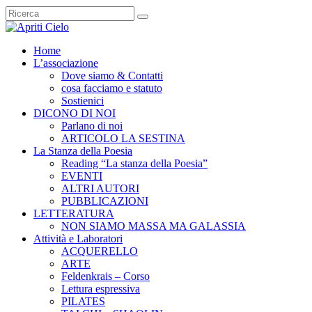
Home
L’associazione
Dove siamo & Contatti
cosa facciamo e statuto
Sostienici
DICONO DI NOI
Parlano di noi
ARTICOLO LA SESTINA
La Stanza della Poesia
Reading “La stanza della Poesia”
EVENTI
ALTRI AUTORI
PUBBLICAZIONI
LETTERATURA
NON SIAMO MASSA MA GALASSIA
Attività e Laboratori
ACQUERELLO
ARTE
Feldenkrais – Corso
Lettura espressiva
PILATES