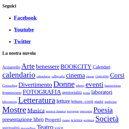
Seguici
Facebook
Youtube
Twitter
La nostra nuvola
Arte
benessere
BOOKCITY
Calendari
Acquerello
calendario
cinema
Corsi
concerto
calendario
calligrafia
cinese
Donne
eventi
Divertimento
Counseling
editori
fantascienza
FOTOGRAFIA
laboratori
genitorialità
femminismo
gratis
Letteratura
letture
letture. corsi
madri
laboratorio
medicina
Mostre
Poesia
Musica
musica classica
norvegia
ottocento
Società
presentazione libro
Progetti
scienza
russia
scrittura
Teatro
voce
spiritualità
storytelling