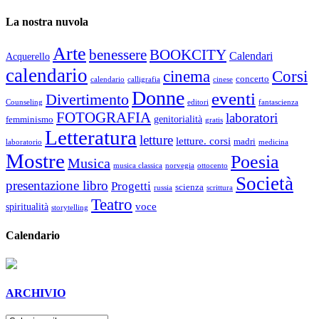
La nostra nuvola
Arte
benessere
BOOKCITY
Calendari
Acquerello
calendario
cinema
Corsi
concerto
calendario
calligrafia
cinese
Donne
eventi
Divertimento
Counseling
editori
fantascienza
FOTOGRAFIA
laboratori
genitorialità
femminismo
gratis
Letteratura
letture
letture. corsi
madri
laboratorio
medicina
Mostre
Poesia
Musica
musica classica
norvegia
ottocento
Società
presentazione libro
Progetti
scienza
russia
scrittura
Teatro
voce
spiritualità
storytelling
Calendario
ARCHIVIO