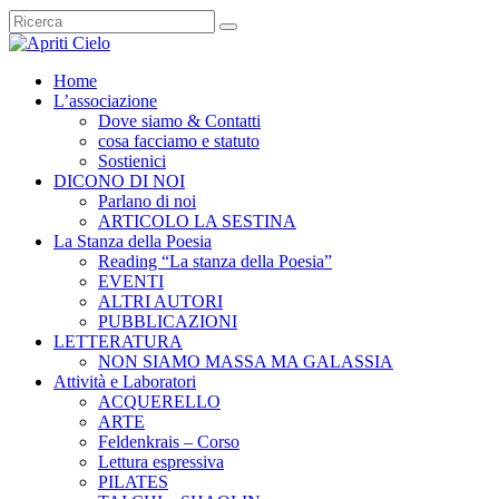
Home
L’associazione
Dove siamo & Contatti
cosa facciamo e statuto
Sostienici
DICONO DI NOI
Parlano di noi
ARTICOLO LA SESTINA
La Stanza della Poesia
Reading “La stanza della Poesia”
EVENTI
ALTRI AUTORI
PUBBLICAZIONI
LETTERATURA
NON SIAMO MASSA MA GALASSIA
Attività e Laboratori
ACQUERELLO
ARTE
Feldenkrais – Corso
Lettura espressiva
PILATES