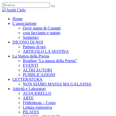
Home
L’associazione
Dove siamo & Contatti
cosa facciamo e statuto
Sostienici
DICONO DI NOI
Parlano di noi
ARTICOLO LA SESTINA
La Stanza della Poesia
Reading “La stanza della Poesia”
EVENTI
ALTRI AUTORI
PUBBLICAZIONI
LETTERATURA
NON SIAMO MASSA MA GALASSIA
Attività e Laboratori
ACQUERELLO
ARTE
Feldenkrais – Corso
Lettura espressiva
PILATES