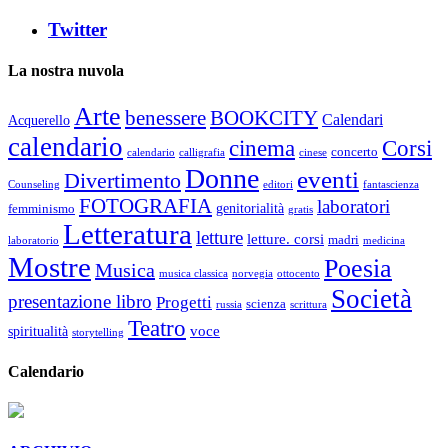
Twitter
La nostra nuvola
Arte
benessere
BOOKCITY
Calendari
Acquerello
calendario
cinema
Corsi
concerto
calendario
calligrafia
cinese
Donne
eventi
Divertimento
Counseling
editori
fantascienza
FOTOGRAFIA
laboratori
genitorialità
femminismo
gratis
Letteratura
letture
letture. corsi
madri
laboratorio
medicina
Mostre
Poesia
Musica
musica classica
norvegia
ottocento
Società
presentazione libro
Progetti
scienza
russia
scrittura
Teatro
voce
spiritualità
storytelling
Calendario