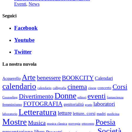
Eventi
,
News
Seguici
Facebook
Youtube
Twitter
La nostra nuvola
Arte
benessere
BOOKCITY
Calendari
Acquerello
calendario
cinema
Corsi
concerto
calendario
calligrafia
cinese
Donne
eventi
Divertimento
Counseling
editori
fantascienza
FOTOGRAFIA
laboratori
genitorialità
femminismo
gratis
Letteratura
letture
letture. corsi
madri
laboratorio
medicina
Mostre
Poesia
Musica
musica classica
norvegia
ottocento
Società
presentazione libro