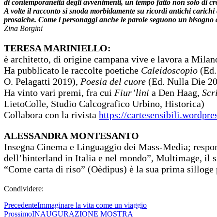
di contemporaneità degli avvenimenti, un tempo fatto non solo di cro
A volte il racconto si snoda morbidamente su ricordi antichi carichi d
prosaiche. Come i personaggi anche le parole seguono un bisogno di
Zina Borgini
TERESA MARINIELLO:
è architetto, di origine campana vive e lavora a Milan
Ha pubblicato le raccolte poetiche
Caleidoscopio
(Ed.
O. Pelagatti 2019),
Poesia del
cuore
(Ed. Nulla Die 20
Ha vinto vari premi, fra cui
Fiur’lini
a Den Haag,
Scr
LietoColle, Studio Calcografico Urbino, Historica)
Collabora con la rivista
https://cartesensibili.wordpre
ALESSANDRA MONTESANTO
Insegna Cinema e Linguaggio dei Mass-Media; responsab
dell’hinterland in Italia e nel mondo”, Multimage, il 
“Come carta di riso” (Oèdipus) è la sua prima silloge 
Condividere:
Precedente
Immaginare la vita come un viaggio
Prossimo
INAUGURAZIONE MOSTRA