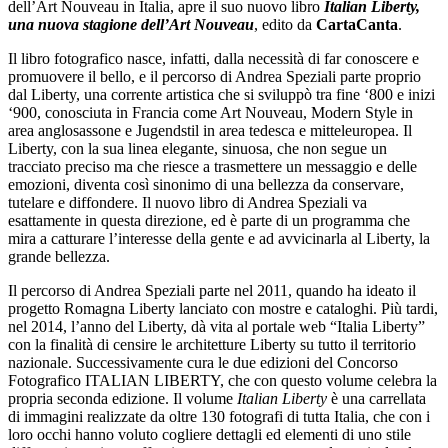
dell’Art Nouveau in Italia, apre il suo nuovo libro
Italian Liberty,
una nuova stagione dell’Art Nouveau
, edito da
CartaCanta
.
Il libro fotografico nasce, infatti, dalla necessità di far conoscere e
promuovere il bello, e il percorso di Andrea Speziali parte proprio
dal Liberty, una corrente artistica che si sviluppò tra fine ‘800 e inizi
‘900, conosciuta in Francia come Art Nouveau, Modern Style in
area anglosassone e Jugendstil in area tedesca e mitteleuropea. Il
Liberty, con la sua linea elegante, sinuosa, che non segue un
tracciato preciso ma che riesce a trasmettere un messaggio e delle
emozioni, diventa così sinonimo di una bellezza da conservare,
tutelare e diffondere. Il nuovo libro di Andrea Speziali va
esattamente in questa direzione, ed è parte di un programma che
mira a catturare l’interesse della gente e ad avvicinarla al Liberty, la
grande bellezza.
Il percorso di Andrea Speziali parte nel 2011, quando ha ideato il
progetto Romagna Liberty lanciato con mostre e cataloghi. Più tardi,
nel 2014, l’anno del Liberty, dà vita al portale web “Italia Liberty”
con la finalità di censire le architetture Liberty su tutto il territorio
nazionale. Successivamente cura le due edizioni del Concorso
Fotografico ITALIAN LIBERTY, che con questo volume celebra la
propria seconda edizione. Il volume
Italian Liberty
è una carrellata
di immagini realizzate da oltre 130 fotografi di tutta Italia, che con i
loro occhi hanno voluto cogliere dettagli ed elementi di uno stile