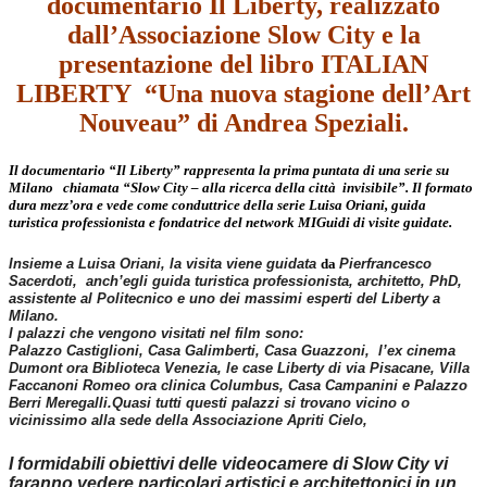
documentari​o Il Liberty, realizzato
dall’Associazione Slow City e ​la
presentazione del libro ITALIAN
LIBERTY “Una nuova stagione dell’Art
Nouveau” di Andrea Speziali.
Il documentario “Il Liberty” rappresenta la prima puntata di una serie su
Milano chiamata “Slow City – alla ricerca della città invisibile”. Il formato
dura mezz’ora e vede come conduttrice della serie Luisa Oriani, guida
turistica professionista e fondatrice del network MIGuidi di visite guidate.
Insieme a Luisa Oriani, la
visita viene guidata
da
Pierfrancesco
Sacerdoti, anch’egli guida turistica professionista, architetto, PhD,
assistente al Politecnico e uno dei massimi esperti del Liberty a
Milano.
I palazzi che vengono visitati nel film sono:
Palazzo Castiglioni, Casa Galimberti, Casa Guazzoni, l’ex cinema
Dumont ora Biblioteca Venezia, le case Liberty di via Pisacane, Villa
Faccanoni Romeo ora clinica Columbus, Casa Campanini e Palazzo
Berri Meregalli.
Quasi tutti questi palazzi si trovano vicino o
vicinissimo alla sede della Associazione Apriti Cielo,
I formidabili obiettivi d
​elle videocamere di ​Slow City vi
faranno vedere particolari artistici e architettonici in un