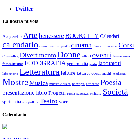
Twitter
La nostra nuvola
Arte
benessere
BOOKCITY
Calendari
Acquerello
calendario
cinema
Corsi
concerto
calendario
calligrafia
cinese
Donne
eventi
Divertimento
Counseling
editori
fantascienza
FOTOGRAFIA
laboratori
genitorialità
femminismo
gratis
Letteratura
letture
letture. corsi
madri
laboratorio
medicina
Mostre
Poesia
Musica
musica classica
norvegia
ottocento
Società
presentazione libro
Progetti
scienza
russia
scrittura
Teatro
voce
spiritualità
storytelling
Calendario