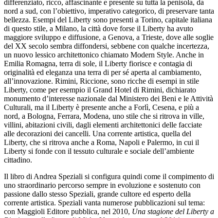
differenziato, ricco, affascinante e presente su tutta la penisola, da
nord a sud, con l’obiettivo, imperativo categorico, di preservare tanta
bellezza. Esempi del Liberty sono presenti a Torino, capitale italiana
di questo stile, a Milano, la città dove forse il Liberty ha avuto
maggiore sviluppo e diffusione, a Genova, a Trieste, dove alle soglie
del XX secolo sembra diffondersi, sebbene con qualche incertezza,
un nuovo lessico architettonico chiamato Modern Style. Anche in
Emilia Romagna, terra di sole, il Liberty fiorisce e contagia di
originalità ed eleganza una terra di per sé aperta al cambiamento,
all’innovazione. Rimini, Riccione, sono ricche di esempi in stile
Liberty, come per esempio il Grand Hotel di Rimini, dichiarato
monumento d’interesse nazionale dal Ministero dei Beni e le Attività
Culturali, ma il Liberty è presente anche a Forlì, Cesena, e più a
nord, a Bologna, Ferrara, Modena, uno stile che si ritrova in ville,
villini, abitazioni civili, dagli elementi architettonici delle facciate
alle decorazioni dei cancelli. Una corrente artistica, quella del
Liberty, che si ritrova anche a Roma, Napoli e Palermo, in cui il
Liberty si fonde con il tessuto culturale e sociale dell’ambiente
cittadino.
Il libro di Andrea Speziali si configura quindi come il compimento di
uno straordinario percorso sempre in evoluzione e sostenuto con
passione dallo stesso Speziali, grande cultore ed esperto della
corrente artistica. Speziali vanta numerose pubblicazioni sul tema:
con Maggioli Editore pubblica, nel 2010,
Una stagione del Liberty a