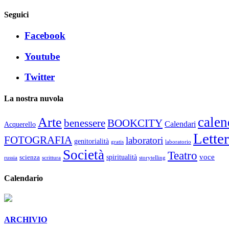
Seguici
Facebook
Youtube
Twitter
La nostra nuvola
calen
Arte
benessere
BOOKCITY
Calendari
Acquerello
Lette
FOTOGRAFIA
laboratori
genitorialità
gratis
laboratorio
Società
Teatro
voce
spiritualità
scienza
russia
scrittura
storytelling
Calendario
ARCHIVIO