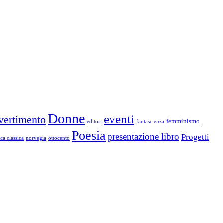
Donne
eventi
vertimento
femminismo
editori
fantascienza
Poesia
presentazione libro
Progetti
ca classica
norvegia
ottocento