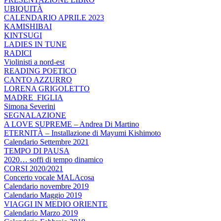
UBIQUITÀ
CALENDARIO APRILE 2023
KAMISHIBAI
KINTSUGI
LADIES IN TUNE
RADICI
Violinisti a nord-est
READING POETICO
CANTO AZZURRO
LORENA GRIGOLETTO
MADRE_FIGLIA
Simona Severini
SEGNALAZIONE
A LOVE SUPREME – Andrea Di Martino
ETERNITÀ – Installazione di Mayumi Kishimoto
Calendario Settembre 2021
TEMPO DI PAUSA
2020… soffi di tempo dinamico
CORSI 2020/2021
Concerto vocale MALAcosa
Calendario novembre 2019
Calendario Maggio 2019
VIAGGI IN MEDIO ORIENTE
Calendario Marzo 2019