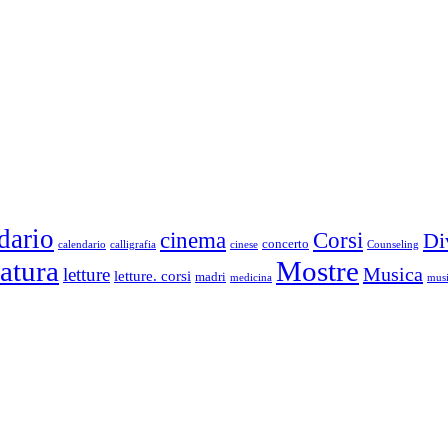
dario
cinema
Corsi
Di
concerto
calendario
calligrafia
cinese
Counseling
ratura
Mostre
Musica
letture
letture. corsi
madri
medicina
musi