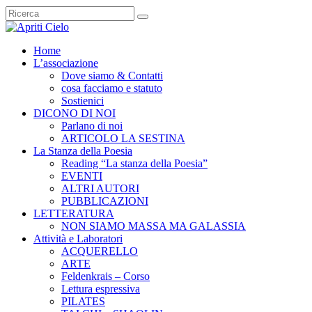
Home
L’associazione
Dove siamo & Contatti
cosa facciamo e statuto
Sostienici
DICONO DI NOI
Parlano di noi
ARTICOLO LA SESTINA
La Stanza della Poesia
Reading “La stanza della Poesia”
EVENTI
ALTRI AUTORI
PUBBLICAZIONI
LETTERATURA
NON SIAMO MASSA MA GALASSIA
Attività e Laboratori
ACQUERELLO
ARTE
Feldenkrais – Corso
Lettura espressiva
PILATES