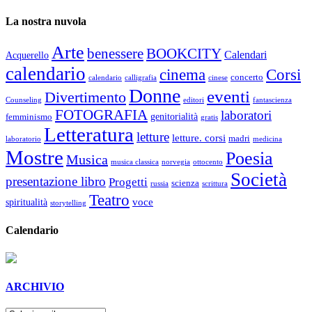
La nostra nuvola
Arte
benessere
BOOKCITY
Calendari
Acquerello
calendario
cinema
Corsi
concerto
calendario
calligrafia
cinese
Donne
eventi
Divertimento
Counseling
editori
fantascienza
FOTOGRAFIA
laboratori
genitorialità
femminismo
gratis
Letteratura
letture
letture. corsi
madri
laboratorio
medicina
Mostre
Poesia
Musica
musica classica
norvegia
ottocento
Società
presentazione libro
Progetti
scienza
russia
scrittura
Teatro
voce
spiritualità
storytelling
Calendario
ARCHIVIO