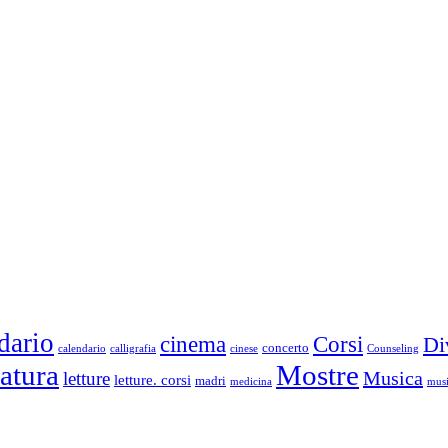
dario
cinema
Corsi
Di
concerto
calendario
calligrafia
cinese
Counseling
ratura
Mostre
Musica
letture
letture. corsi
madri
medicina
musi