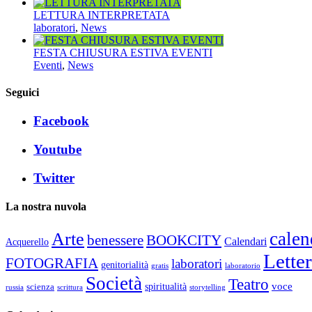
LETTURA INTERPRETATA
laboratori
,
News
FESTA CHIUSURA ESTIVA EVENTI
Eventi
,
News
Seguici
Facebook
Youtube
Twitter
La nostra nuvola
calen
Arte
benessere
BOOKCITY
Calendari
Acquerello
Lette
FOTOGRAFIA
laboratori
genitorialità
gratis
laboratorio
Società
Teatro
voce
spiritualità
scienza
russia
scrittura
storytelling