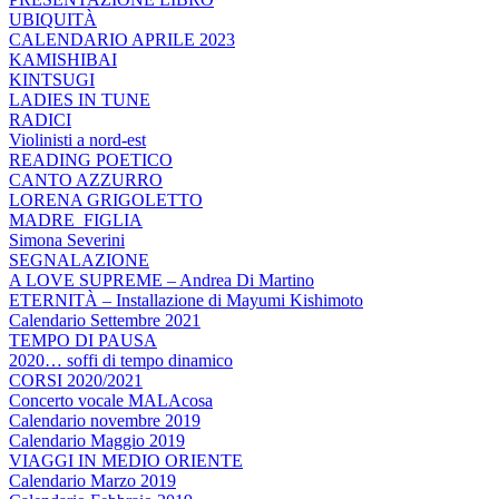
UBIQUITÀ
CALENDARIO APRILE 2023
KAMISHIBAI
KINTSUGI
LADIES IN TUNE
RADICI
Violinisti a nord-est
READING POETICO
CANTO AZZURRO
LORENA GRIGOLETTO
MADRE_FIGLIA
Simona Severini
SEGNALAZIONE
A LOVE SUPREME – Andrea Di Martino
ETERNITÀ – Installazione di Mayumi Kishimoto
Calendario Settembre 2021
TEMPO DI PAUSA
2020… soffi di tempo dinamico
CORSI 2020/2021
Concerto vocale MALAcosa
Calendario novembre 2019
Calendario Maggio 2019
VIAGGI IN MEDIO ORIENTE
Calendario Marzo 2019