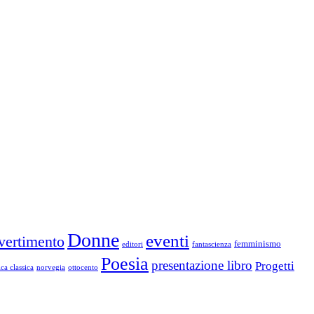
Donne
eventi
vertimento
femminismo
editori
fantascienza
Poesia
presentazione libro
Progetti
ca classica
norvegia
ottocento