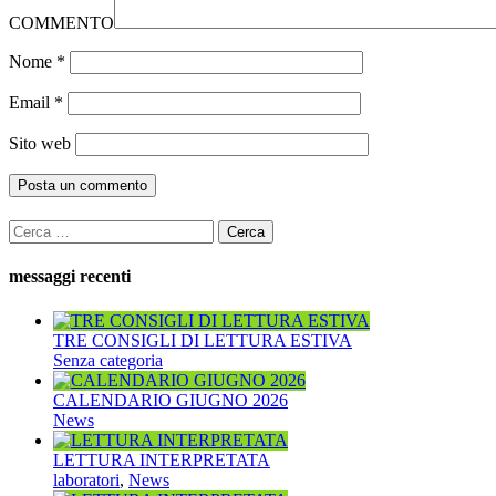
COMMENTO
Nome
*
Email
*
Sito web
Ricerca
per:
messaggi recenti
TRE CONSIGLI DI LETTURA ESTIVA
Senza categoria
CALENDARIO GIUGNO 2026
News
LETTURA INTERPRETATA
laboratori
,
News