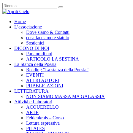
Home
L’associazione
Dove siamo & Contatti
cosa facciamo e statuto
Sostienici
DICONO DI NOI
Parlano di noi
ARTICOLO LA SESTINA
La Stanza della Poesia
Reading “La stanza della Poesia”
EVENTI
ALTRI AUTORI
PUBBLICAZIONI
LETTERATURA
NON SIAMO MASSA MA GALASSIA
Attività e Laboratori
ACQUERELLO
ARTE
Feldenkrais – Corso
Lettura espressiva
PILATES