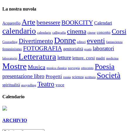
La nostra nuvola
Arte
benessere
BOOKCITY
Calendari
Acquerello
calendario
cinema
Corsi
concerto
calendario
calligrafia
cinese
Donne
eventi
Divertimento
Counseling
editori
fantascienza
FOTOGRAFIA
laboratori
genitorialità
femminismo
gratis
Letteratura
letture
letture. corsi
madri
laboratorio
medicina
Mostre
Poesia
Musica
musica classica
norvegia
ottocento
Società
presentazione libro
Progetti
scienza
russia
scrittura
Teatro
voce
spiritualità
storytelling
Calendario
ARCHIVIO