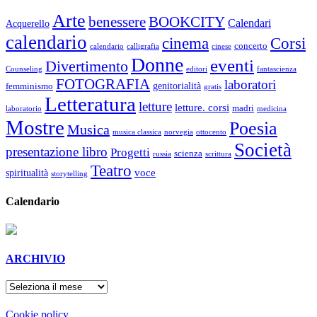
Arte
benessere
BOOKCITY
Calendari
Acquerello
calendario
cinema
Corsi
concerto
calendario
calligrafia
cinese
Donne
eventi
Divertimento
Counseling
editori
fantascienza
FOTOGRAFIA
laboratori
genitorialità
femminismo
gratis
Letteratura
letture
letture. corsi
madri
laboratorio
medicina
Mostre
Poesia
Musica
musica classica
norvegia
ottocento
Società
presentazione libro
Progetti
scienza
russia
scrittura
Teatro
voce
spiritualità
storytelling
Calendario
ARCHIVIO
ARCHIVIO
Cookie policy