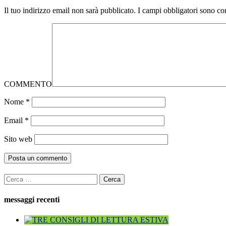
Il tuo indirizzo email non sarà pubblicato.
I campi obbligatori sono co
COMMENTO
Nome
*
Email
*
Sito web
Ricerca
per:
messaggi recenti