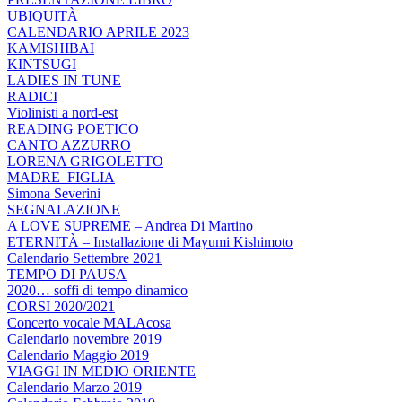
UBIQUITÀ
CALENDARIO APRILE 2023
KAMISHIBAI
KINTSUGI
LADIES IN TUNE
RADICI
Violinisti a nord-est
READING POETICO
CANTO AZZURRO
LORENA GRIGOLETTO
MADRE_FIGLIA
Simona Severini
SEGNALAZIONE
A LOVE SUPREME – Andrea Di Martino
ETERNITÀ – Installazione di Mayumi Kishimoto
Calendario Settembre 2021
TEMPO DI PAUSA
2020… soffi di tempo dinamico
CORSI 2020/2021
Concerto vocale MALAcosa
Calendario novembre 2019
Calendario Maggio 2019
VIAGGI IN MEDIO ORIENTE
Calendario Marzo 2019