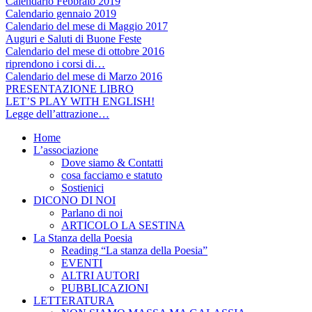
Calendario Febbraio 2019
Calendario gennaio 2019
Calendario del mese di Maggio 2017
Auguri e Saluti di Buone Feste
Calendario del mese di ottobre 2016
riprendono i corsi di…
Calendario del mese di Marzo 2016
PRESENTAZIONE LIBRO
LET’S PLAY WITH ENGLISH!
Legge dell’attrazione…
Home
L’associazione
Dove siamo & Contatti
cosa facciamo e statuto
Sostienici
DICONO DI NOI
Parlano di noi
ARTICOLO LA SESTINA
La Stanza della Poesia
Reading “La stanza della Poesia”
EVENTI
ALTRI AUTORI
PUBBLICAZIONI
LETTERATURA