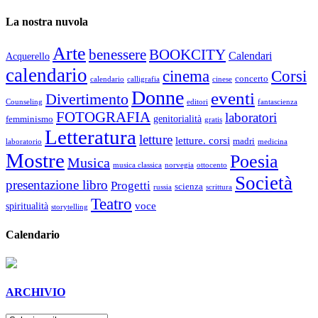
La nostra nuvola
Arte
benessere
BOOKCITY
Calendari
Acquerello
calendario
cinema
Corsi
concerto
calendario
calligrafia
cinese
Donne
eventi
Divertimento
Counseling
editori
fantascienza
FOTOGRAFIA
laboratori
genitorialità
femminismo
gratis
Letteratura
letture
letture. corsi
madri
laboratorio
medicina
Mostre
Poesia
Musica
musica classica
norvegia
ottocento
Società
presentazione libro
Progetti
scienza
russia
scrittura
Teatro
voce
spiritualità
storytelling
Calendario
ARCHIVIO