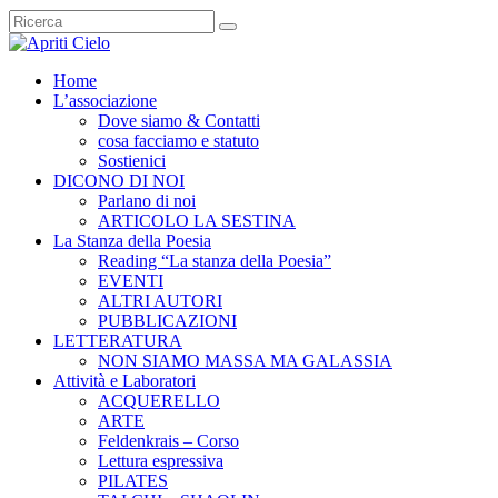
Home
L’associazione
Dove siamo & Contatti
cosa facciamo e statuto
Sostienici
DICONO DI NOI
Parlano di noi
ARTICOLO LA SESTINA
La Stanza della Poesia
Reading “La stanza della Poesia”
EVENTI
ALTRI AUTORI
PUBBLICAZIONI
LETTERATURA
NON SIAMO MASSA MA GALASSIA
Attività e Laboratori
ACQUERELLO
ARTE
Feldenkrais – Corso
Lettura espressiva
PILATES