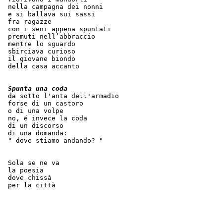
 nella campagna dei nonni
 e si ballava sui sassi
 fra ragazze
 con i seni appena spuntati
 premuti nell’abbraccio
 mentre lo sguardo
 sbirciava curioso
 il giovane biondo
 della casa accanto
Spunta una coda
 da sotto l'anta dell'armadio
 forse di un castoro
 o di una volpe
 no, é invece la coda
 di un discorso
 di una domanda:
 " dove stiamo andando? "
 Sola se ne va
 la poesia
 dove chissà
 per la città 