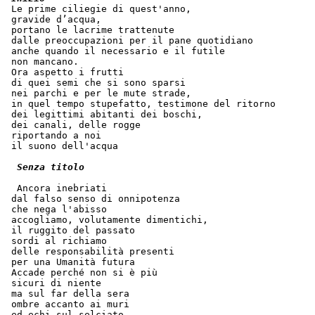
 Le prime ciliegie di quest'anno,
 gravide d’acqua,
 portano le lacrime trattenute
 dalle preoccupazioni per il pane quotidiano 
 anche quando il necessario e il futile
 non mancano.
 Ora aspetto i frutti
 di quei semi che si sono sparsi
 nei parchi e per le mute strade,
 in quel tempo stupefatto, testimone del ritorno
 dei legittimi abitanti dei boschi,
 dei canali, delle rogge
 riportando a noi
 il suono dell'acqua
Senza titolo
  Ancora inebriati
 dal falso senso di onnipotenza
 che nega l'abisso
 accogliamo, volutamente dimentichi,
 il ruggito del passato
 sordi al richiamo
 delle responsabilità presenti
 per una Umanità futura
 Accade perché non si è più
 sicuri di niente
 ma sul far della sera
 ombre accanto ai muri
 ed echi sul selciato,