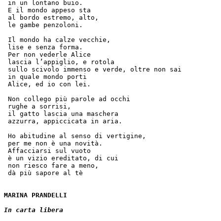
 in un lontano buio.
 E il mondo appeso sta
 al bordo estremo, alto,
 le gambe penzoloni.
 Il mondo ha calze vecchie,
 lise e senza forma.
 Per non vederle Alice
 lascia l’appiglio, e rotola
 sullo scivolo immenso e verde, oltre non sai
 in quale mondo porti
 Alice, ed io con lei.
 Non collego più parole ad occhi
 rughe a sorrisi,
 il gatto lascia una maschera
 azzurra, appiccicata in aria.
 Ho abitudine al senso di vertigine,
 per me non è una novità.
 Affacciarsi sul vuoto
 è un vizio ereditato, di cui
 non riesco fare a meno, 
 dà più sapore al tè
MARINA PRANDELLI
In carta libera