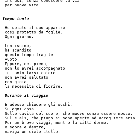
 Intrusi, senza conoscere la via
 per nuova vita.
Tempo lento
 Ho spiato il suo apparire
 così protetto da foglie.
 Ogni giorno.
 Lentissimo,
 ha scandito  
 questo tempo fragile
 vuoto.
 Eppure, nel pieno,
 non lo avrei accompagnato
 in tanto farsi colore
 non avrei salutato
 con gioia
 la necessità di fiorire.
Durante il viaggio
 E adesso chiudere gli occhi.
 Su ogni cosa.
 Sulle cavità del cuore, che muove senza essere mosso.
 Sulle ali, che piano si sono aperte ad accogliere aria
 Per un breve viaggi, mentre la città dorme,
 e sopra e dentro,
 naviga un cielo stelle.