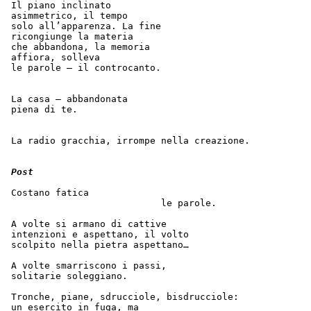
 Il piano inclinato
 asimmetrico, il tempo
 solo all’apparenza. La fine
 ricongiunge la materia
 che abbandona, la memoria
 affiora, solleva
 le parole – il controcanto.
 La casa – abbandonata
 piena di te.
 La radio gracchia, irrompe nella creazione.
Post
 Costano fatica
                            le parole.  
 A volte si armano di cattive
 intenzioni e aspettano, il volto
 scolpito nella pietra aspettano…
 A volte smarriscono i passi,
 solitarie soleggiano.
 Tronche, piane, sdrucciole, bisdrucciole:  
 un esercito in fuga, ma  