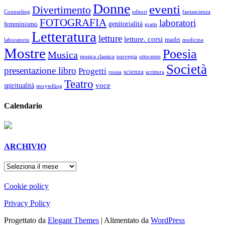
Donne
eventi
Divertimento
Counseling
editori
fantascienza
FOTOGRAFIA
laboratori
genitorialità
femminismo
gratis
Letteratura
letture
letture. corsi
madri
laboratorio
medicina
Mostre
Poesia
Musica
musica classica
norvegia
ottocento
Società
presentazione libro
Progetti
scienza
russia
scrittura
Teatro
voce
spiritualità
storytelling
Calendario
ARCHIVIO
ARCHIVIO
Cookie policy
Privacy Policy
Progettato da
Elegant Themes
| Alimentato da
WordPress