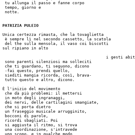
 tu allunga il passo e fanne corpo
 tempo, giorno e  
 notte. 
PATRIZIA PULEIO 
Unica certezza rimasta, che la tovaglietta  
 è sempre lì nel secondo cassetto, la scatola
 del the sulla mensola, il vaso coi biscotti
sul ripiano in alto 
                                           i gesti abit
 sono parenti silenziosi ma solleciti
 che ti guardano, ti seguono, dicono
 -fai questo, prendi quello,  
 siediti mangia ricorda, così, brava-
 tutto questo e altro, dicono.
È l'inizio del movimento
 che dà più problemi: il mettersi
 in moto degli ingranaggi,  
 dei nervi, delle cartilagini smangiate,  
 che si porta dietro
 un fraseggio musicale arrugginito,  
 bocconi di parole,  
 ricordi sbagliati. Poi
 si aggiusta il ritmo, si trova  
 una coordinazione, s'intravede
 uno scopo, e in qualche modo