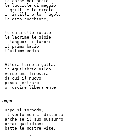
 le corse nel prato
 le lucciole di maggio
 i grilli e le cicale
 i mirtilli e le fragole
 le dita succhiate,
 le caramelle rubate
 le lacrime le gioie
 i languori i furori
 il primo bacio
 l’ultimo addio…
 Allora torno a galla,  
 in equilibrio saldo
 verso una finestra  
 da cui il nuovo  
 possa  entrare
 o  uscire liberamente
Dopo
 Dopo il tornado,
 il vento non ci disturba  
 anche se il suo sussurro  
 ormai quotidiano  
 batte le nostre vite.