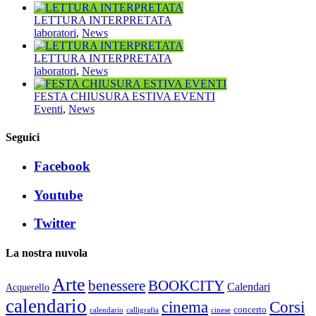
LETTURA INTERPRETATA
laboratori
,
News
LETTURA INTERPRETATA
laboratori
,
News
FESTA CHIUSURA ESTIVA EVENTI
Eventi
,
News
Seguici
Facebook
Youtube
Twitter
La nostra nuvola
Arte
benessere
BOOKCITY
Calendari
Acquerello
calendario
cinema
Corsi
concerto
calendario
calligrafia
cinese