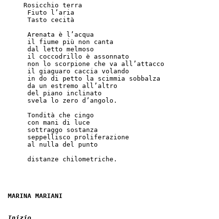
     Rosicchio terra
      Fiuto l’aria
      Tasto cecità
      Arenata è l’acqua
      il fiume più non canta
      dal letto melmoso  
      il coccodrillo è assonnato
      non lo scorpione che va all’attacco
      il giaguaro caccia volando
      in do di petto la scimmia sobbalza
      da un estremo all’altro
      del piano inclinato
      svela lo zero d’angolo.
      Tondità che cingo
      con mani di luce
      sottraggo sostanza
      seppellisco proliferazione
      al nulla del punto
      distanze chilometriche. 
MARINA MARIANI
Inizio