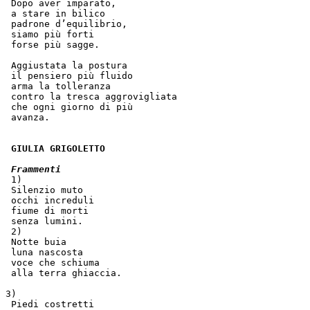
 Dopo aver imparato,    
 a stare in bilico
 padrone d’equilibrio,  
 siamo più forti
 forse più sagge.
 Aggiustata la postura
 il pensiero più fluido  
 arma la tolleranza  
 contro la tresca aggrovigliata  
 che ogni giorno di più  
 avanza.
GIULIA GRIGOLETTO
Frammenti
 1)
 Silenzio muto
 occhi increduli
 fiume di morti
 senza lumini.
 2)
 Notte buia
 luna nascosta
 voce che schiuma
 alla terra ghiaccia.
3)
 Piedi costretti  