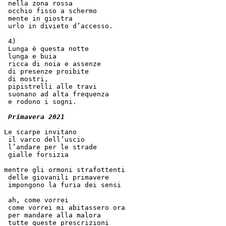
 nella zona rossa
 occhio fisso a schermo
 mente in giostra
 urlo in divieto d’accesso.
 4)
 Lunga è questa notte
 lunga e buia
 ricca di noia e assenze
 di presenze proibite
 di mostri,  
 pipistrelli alle travi
 suonano ad alta frequenza
 e rodono i sogni.
Primavera 2021
Le scarpe invitano
 il varco dell’uscio
 l’andare per le strade  
 gialle forsizia  
mentre gli ormoni strafottenti
 delle giovanili primavere
 impongono la furia dei sensi
 ah, come vorrei
 come vorrei mi abitassero ora
 per mandare alla malora
 tutte queste prescrizioni