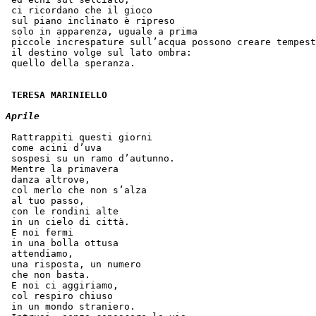
 ci ricordano che il gioco
 sul piano inclinato è ripreso
 solo in apparenza, uguale a prima
 piccole increspature sull’acqua possono creare tempest
 il destino volge sul lato ombra:
 quello della speranza.
TERESA MARINIELLO
Aprile
 Rattrappiti questi giorni
 come acini d’uva
 sospesi su un ramo d’autunno.
 Mentre la primavera
 danza altrove,
 col merlo che non s’alza
 al tuo passo,
 con le rondini alte
 in un cielo di città.
 E noi fermi
 in una bolla ottusa
 attendiamo,
 una risposta, un numero
 che non basta.
 E noi ci aggiriamo,
 col respiro chiuso
 in un mondo straniero.