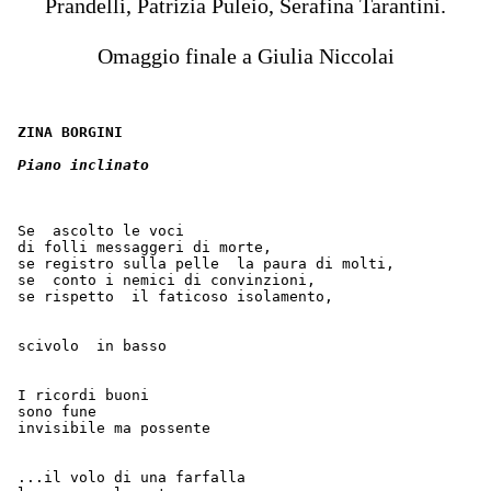
Prandelli, Patrizia Puleio, Serafina Tarantini.
Omaggio finale a Giulia Niccolai
 ZINA BORGINI
Piano inclinato
 Se  ascolto le voci
 di folli messaggeri di morte,
 se registro sulla pelle  la paura di molti,
 se  conto i nemici di convinzioni,   
 se rispetto  il faticoso isolamento,
 scivolo  in basso
 I ricordi buoni  
 sono fune  
 invisibile ma possente
 ...il volo di una farfalla  