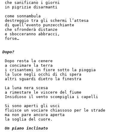
 che sanificano i giorni
 in pigrizie disarmanti
 come sonnambula
 destreggio tra gli schermi l’attesa
 di quell’evento punzecchiante
 che sfronderà distanze
 e sbocceranno abbracci,
 forse…
Dopo?
 Dopo resta la cenere                                  
 a concimare la terra
 i crisantemi in fiore sotto la pioggia
 la luce negli occhi di chi spera
 altri sguardi dietro la finestra
 La luna nera scesa
 a rimestare le viscere del fiume
 Insidioso il vento scompiglia i capelli
 Si sono aperti gli usci
 fluisce un vociare chiassoso per le strade
 ma non pare ancora aperta
 la soglia del cuore.
Un piano inclinato