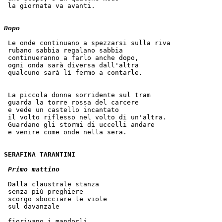
 la giornata va avanti.
Dopo
 Le onde continuano a spezzarsi sulla riva
 rubano sabbia regalano sabbia
 continueranno a farlo anche dopo,
 ogni onda sarà diversa dall'altra
 qualcuno sarà lì fermo a contarle.
 La piccola donna sorridente sul tram
 guarda la torre rossa del carcere
 e vede un castello incantato
 il volto riflesso nel volto di un'altra.
 Guardano gli stormi di uccelli andare
 e venire come onde nella sera.
SERAFINA TARANTINI
Primo mattino
 Dalla claustrale stanza
 senza più preghiere
 scorgo sbocciare le viole
 sul davanzale
 fiorivano i mandorli