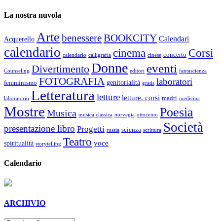
La nostra nuvola
Arte
benessere
BOOKCITY
Calendari
Acquerello
calendario
cinema
Corsi
concerto
calendario
calligrafia
cinese
Donne
eventi
Divertimento
Counseling
editori
fantascienza
FOTOGRAFIA
laboratori
genitorialità
femminismo
gratis
Letteratura
letture
letture. corsi
madri
laboratorio
medicina
Mostre
Poesia
Musica
musica classica
norvegia
ottocento
Società
presentazione libro
Progetti
scienza
russia
scrittura
Teatro
voce
spiritualità
storytelling
Calendario
ARCHIVIO