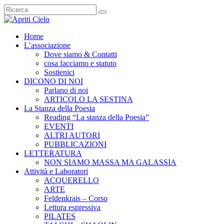
Home
L’associazione
Dove siamo & Contatti
cosa facciamo e statuto
Sostienici
DICONO DI NOI
Parlano di noi
ARTICOLO LA SESTINA
La Stanza della Poesia
Reading “La stanza della Poesia”
EVENTI
ALTRI AUTORI
PUBBLICAZIONI
LETTERATURA
NON SIAMO MASSA MA GALASSIA
Attività e Laboratori
ACQUERELLO
ARTE
Feldenkrais – Corso
Lettura espressiva
PILATES