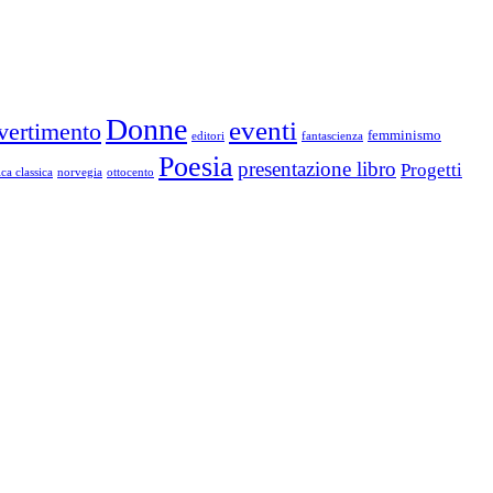
Donne
eventi
vertimento
femminismo
editori
fantascienza
Poesia
presentazione libro
Progetti
ca classica
norvegia
ottocento