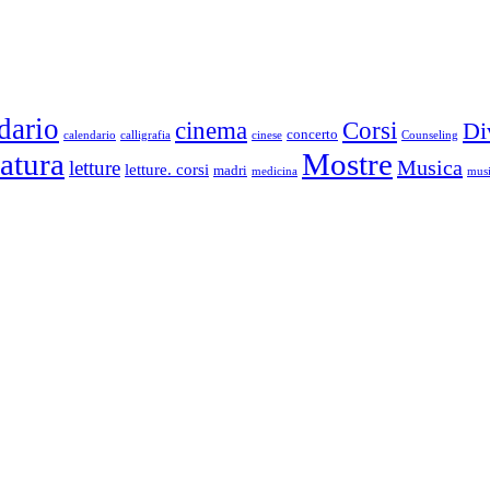
dario
cinema
Corsi
Di
concerto
calendario
calligrafia
cinese
Counseling
ratura
Mostre
Musica
letture
letture. corsi
madri
medicina
musi