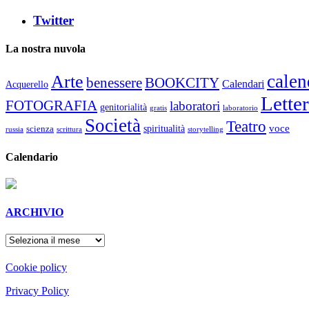
Twitter
La nostra nuvola
calen
Arte
benessere
BOOKCITY
Calendari
Acquerello
Lette
FOTOGRAFIA
laboratori
genitorialità
gratis
laboratorio
Società
Teatro
voce
spiritualità
scienza
russia
scrittura
storytelling
Calendario
ARCHIVIO
ARCHIVIO
Cookie policy
Privacy Policy