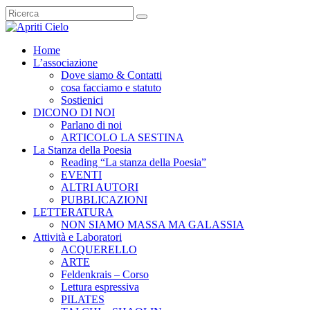
Home
L’associazione
Dove siamo & Contatti
cosa facciamo e statuto
Sostienici
DICONO DI NOI
Parlano di noi
ARTICOLO LA SESTINA
La Stanza della Poesia
Reading “La stanza della Poesia”
EVENTI
ALTRI AUTORI
PUBBLICAZIONI
LETTERATURA
NON SIAMO MASSA MA GALASSIA
Attività e Laboratori
ACQUERELLO
ARTE
Feldenkrais – Corso
Lettura espressiva
PILATES