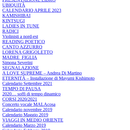
UBIQUITÀ
CALENDARIO APRILE 2023
KAMISHIBAI
KINTSUGI
LADIES IN TUNE
RADICI
Violinisti a nord-est
READING POETICO
CANTO AZZURRO
LORENA GRIGOLETTO
MADRE_FIGLIA
Simona Severini
SEGNALAZIONE
A LOVE SUPREME – Andrea Di Martino
ETERNITÀ – Installazione di Mayumi Kishimoto
Calendario Settembre 2021
TEMPO DI PAUSA
2020… soffi di tempo dinamico
CORSI 2020/2021
Concerto vocale MALAcosa
Calendario novembre 2019
Calendario Maggio 2019
VIAGGI IN MEDIO ORIENTE
Calendario Marzo 2019