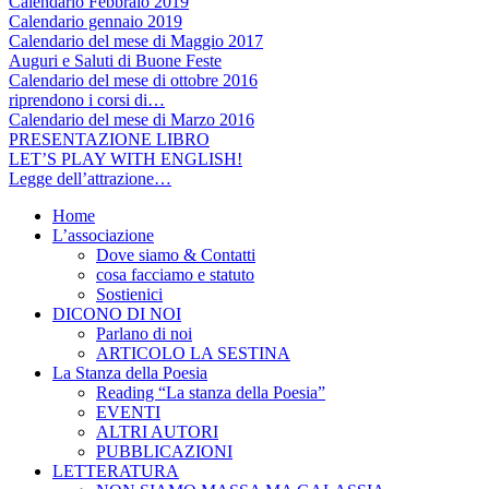
Calendario Febbraio 2019
Calendario gennaio 2019
Calendario del mese di Maggio 2017
Auguri e Saluti di Buone Feste
Calendario del mese di ottobre 2016
riprendono i corsi di…
Calendario del mese di Marzo 2016
PRESENTAZIONE LIBRO
LET’S PLAY WITH ENGLISH!
Legge dell’attrazione…
Home
L’associazione
Dove siamo & Contatti
cosa facciamo e statuto
Sostienici
DICONO DI NOI
Parlano di noi
ARTICOLO LA SESTINA
La Stanza della Poesia
Reading “La stanza della Poesia”
EVENTI
ALTRI AUTORI
PUBBLICAZIONI
LETTERATURA