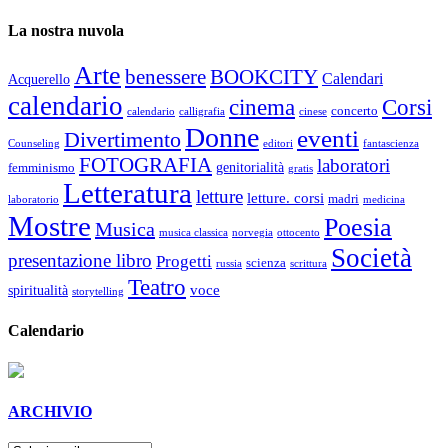
La nostra nuvola
Arte
benessere
BOOKCITY
Calendari
Acquerello
calendario
cinema
Corsi
concerto
calendario
calligrafia
cinese
Donne
eventi
Divertimento
Counseling
editori
fantascienza
FOTOGRAFIA
laboratori
genitorialità
femminismo
gratis
Letteratura
letture
letture. corsi
madri
laboratorio
medicina
Mostre
Poesia
Musica
musica classica
norvegia
ottocento
Società
presentazione libro
Progetti
scienza
russia
scrittura
Teatro
voce
spiritualità
storytelling
Calendario
ARCHIVIO