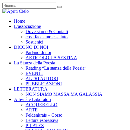
Home
L’associazione
Dove siamo & Contatti
cosa facciamo e statuto
Sostienici
DICONO DI NOI
Parlano di noi
ARTICOLO LA SESTINA
La Stanza della Poesia
Reading “La stanza della Poesia”
EVENTI
ALTRI AUTORI
PUBBLICAZIONI
LETTERATURA
NON SIAMO MASSA MA GALASSIA
Attività e Laboratori
ACQUERELLO
ARTE
Feldenkrais – Corso
Lettura espressiva
PILATES