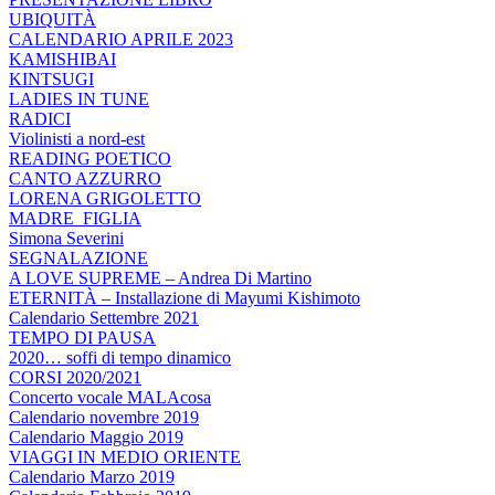
UBIQUITÀ
CALENDARIO APRILE 2023
KAMISHIBAI
KINTSUGI
LADIES IN TUNE
RADICI
Violinisti a nord-est
READING POETICO
CANTO AZZURRO
LORENA GRIGOLETTO
MADRE_FIGLIA
Simona Severini
SEGNALAZIONE
A LOVE SUPREME – Andrea Di Martino
ETERNITÀ – Installazione di Mayumi Kishimoto
Calendario Settembre 2021
TEMPO DI PAUSA
2020… soffi di tempo dinamico
CORSI 2020/2021
Concerto vocale MALAcosa
Calendario novembre 2019
Calendario Maggio 2019
VIAGGI IN MEDIO ORIENTE
Calendario Marzo 2019