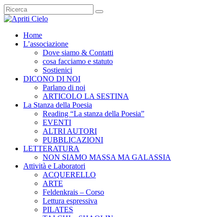
Home
L’associazione
Dove siamo & Contatti
cosa facciamo e statuto
Sostienici
DICONO DI NOI
Parlano di noi
ARTICOLO LA SESTINA
La Stanza della Poesia
Reading “La stanza della Poesia”
EVENTI
ALTRI AUTORI
PUBBLICAZIONI
LETTERATURA
NON SIAMO MASSA MA GALASSIA
Attività e Laboratori
ACQUERELLO
ARTE
Feldenkrais – Corso
Lettura espressiva
PILATES