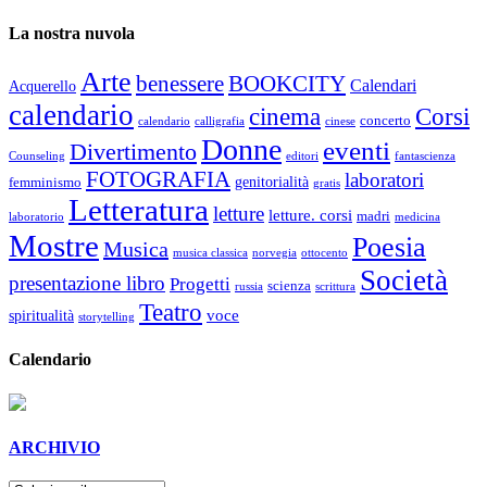
La nostra nuvola
Arte
benessere
BOOKCITY
Calendari
Acquerello
calendario
cinema
Corsi
concerto
calendario
calligrafia
cinese
Donne
eventi
Divertimento
Counseling
editori
fantascienza
FOTOGRAFIA
laboratori
genitorialità
femminismo
gratis
Letteratura
letture
letture. corsi
madri
laboratorio
medicina
Mostre
Poesia
Musica
musica classica
norvegia
ottocento
Società
presentazione libro
Progetti
scienza
russia
scrittura
Teatro
voce
spiritualità
storytelling
Calendario
ARCHIVIO