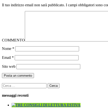
Il tuo indirizzo email non sarà pubblicato.
I campi obbligatori sono co
COMMENTO
Nome
*
Email
*
Sito web
Ricerca
per:
messaggi recenti