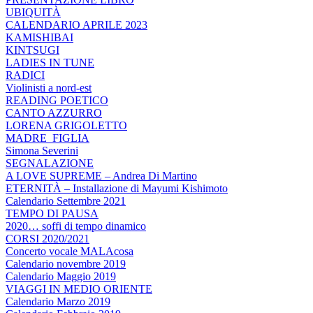
UBIQUITÀ
CALENDARIO APRILE 2023
KAMISHIBAI
KINTSUGI
LADIES IN TUNE
RADICI
Violinisti a nord-est
READING POETICO
CANTO AZZURRO
LORENA GRIGOLETTO
MADRE_FIGLIA
Simona Severini
SEGNALAZIONE
A LOVE SUPREME – Andrea Di Martino
ETERNITÀ – Installazione di Mayumi Kishimoto
Calendario Settembre 2021
TEMPO DI PAUSA
2020… soffi di tempo dinamico
CORSI 2020/2021
Concerto vocale MALAcosa
Calendario novembre 2019
Calendario Maggio 2019
VIAGGI IN MEDIO ORIENTE
Calendario Marzo 2019