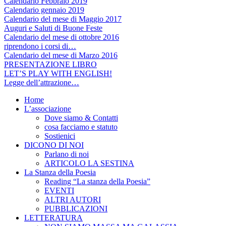
Calendario Febbraio 2019
Calendario gennaio 2019
Calendario del mese di Maggio 2017
Auguri e Saluti di Buone Feste
Calendario del mese di ottobre 2016
riprendono i corsi di…
Calendario del mese di Marzo 2016
PRESENTAZIONE LIBRO
LET’S PLAY WITH ENGLISH!
Legge dell’attrazione…
Home
L’associazione
Dove siamo & Contatti
cosa facciamo e statuto
Sostienici
DICONO DI NOI
Parlano di noi
ARTICOLO LA SESTINA
La Stanza della Poesia
Reading “La stanza della Poesia”
EVENTI
ALTRI AUTORI
PUBBLICAZIONI
LETTERATURA