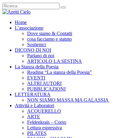
Home
L’associazione
Dove siamo & Contatti
cosa facciamo e statuto
Sostienici
DICONO DI NOI
Parlano di noi
ARTICOLO LA SESTINA
La Stanza della Poesia
Reading “La stanza della Poesia”
EVENTI
ALTRI AUTORI
PUBBLICAZIONI
LETTERATURA
NON SIAMO MASSA MA GALASSIA
Attività e Laboratori
ACQUERELLO
ARTE
Feldenkrais – Corso
Lettura espressiva
PILATES