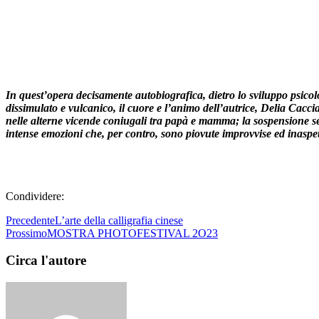
In quest’opera decisamente autobiografica, dietro lo sviluppo psico
dissimulato e vulcanico, il cuore e l’animo dell’autrice, Delia Caccia
nelle alterne vicende coniugali tra papà e mamma; la sospensione se
intense emozioni che, per contro, sono piovute improvvise ed inaspe
Condividere:
Precedente
L’arte della calligrafia cinese
Prossimo
MOSTRA PHOTOFESTIVAL 2O23
Circa l'autore