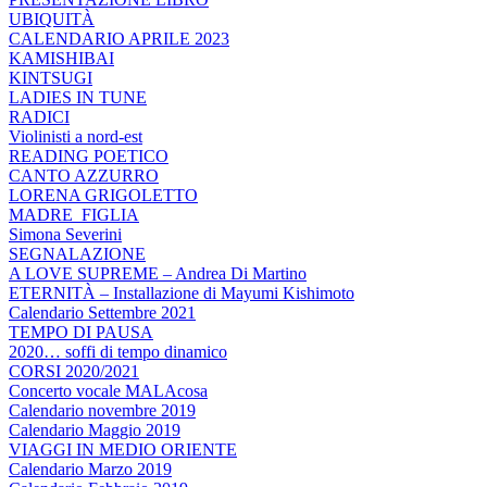
UBIQUITÀ
CALENDARIO APRILE 2023
KAMISHIBAI
KINTSUGI
LADIES IN TUNE
RADICI
Violinisti a nord-est
READING POETICO
CANTO AZZURRO
LORENA GRIGOLETTO
MADRE_FIGLIA
Simona Severini
SEGNALAZIONE
A LOVE SUPREME – Andrea Di Martino
ETERNITÀ – Installazione di Mayumi Kishimoto
Calendario Settembre 2021
TEMPO DI PAUSA
2020… soffi di tempo dinamico
CORSI 2020/2021
Concerto vocale MALAcosa
Calendario novembre 2019
Calendario Maggio 2019
VIAGGI IN MEDIO ORIENTE
Calendario Marzo 2019