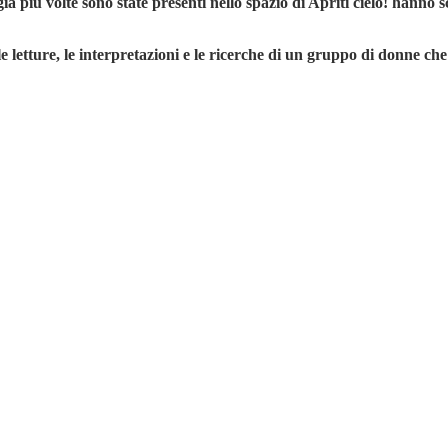
più volte sono state presenti nello spazio di Apriti cielo! hanno sce
le letture, le interpretazioni e le ricerche di un gruppo di donne ch