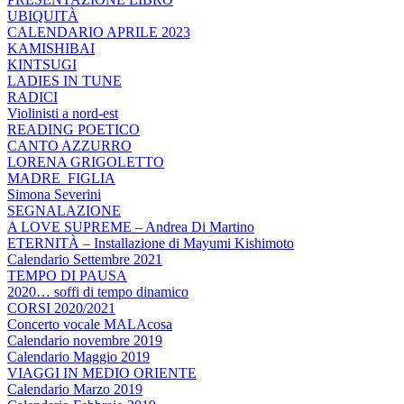
UBIQUITÀ
CALENDARIO APRILE 2023
KAMISHIBAI
KINTSUGI
LADIES IN TUNE
RADICI
Violinisti a nord-est
READING POETICO
CANTO AZZURRO
LORENA GRIGOLETTO
MADRE_FIGLIA
Simona Severini
SEGNALAZIONE
A LOVE SUPREME – Andrea Di Martino
ETERNITÀ – Installazione di Mayumi Kishimoto
Calendario Settembre 2021
TEMPO DI PAUSA
2020… soffi di tempo dinamico
CORSI 2020/2021
Concerto vocale MALAcosa
Calendario novembre 2019
Calendario Maggio 2019
VIAGGI IN MEDIO ORIENTE
Calendario Marzo 2019