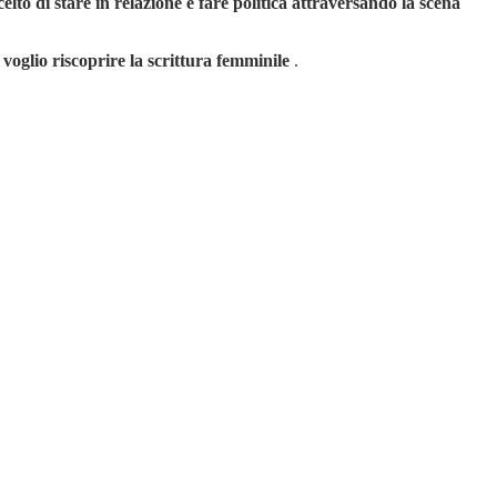
lto di stare in relazione e fare politica attraversando la scena
e voglio riscoprire la scrittura femminile
.