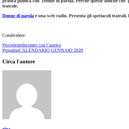
pratica politica con Donne di parola. Perché queste amiche che già 
teatrale.
Donne di parola
è una web radio. Presenta gli spettacoli teatrali, 
Condividere:
Precedente
Incontro con l’autrice
Prossimo
CALENDARIO GENNAIO 2020
Circa l'autore
zina