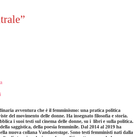
trale”
a
i
rdinaria avventura che è il femminismo: una pratica politica
iste del movimento delle donne. Ha insegnato filosofia e storia.
ica i suoi testi sul cinema delle donne, su i libri e sulla politica.
 della saggistica, della poesia femminile. Dal 2014 al 2019 ha
 nella nuova collana Vanda
onstage
. Sono testi femministi nati dalla