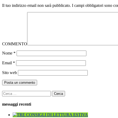
Il tuo indirizzo email non sarà pubblicato.
I campi obbligatori sono co
COMMENTO
Nome
*
Email
*
Sito web
Ricerca
per:
messaggi recenti