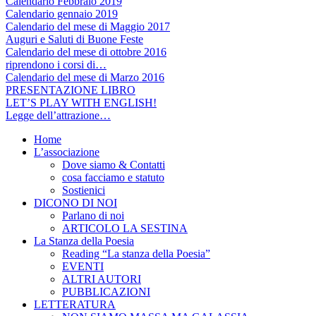
Calendario Febbraio 2019
Calendario gennaio 2019
Calendario del mese di Maggio 2017
Auguri e Saluti di Buone Feste
Calendario del mese di ottobre 2016
riprendono i corsi di…
Calendario del mese di Marzo 2016
PRESENTAZIONE LIBRO
LET’S PLAY WITH ENGLISH!
Legge dell’attrazione…
Home
L’associazione
Dove siamo & Contatti
cosa facciamo e statuto
Sostienici
DICONO DI NOI
Parlano di noi
ARTICOLO LA SESTINA
La Stanza della Poesia
Reading “La stanza della Poesia”
EVENTI
ALTRI AUTORI
PUBBLICAZIONI
LETTERATURA