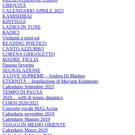
UBIQUITÀ
CALENDARIO APRILE 2023
KAMISHIBAI
KINTSUGI
LADIES IN TUNE
RADICI
Violinisti a nord-est
READING POETICO
CANTO AZZURRO
LORENA GRIGOLETTO
MADRE_FIGLIA
Simona Severini
SEGNALAZIONE
A LOVE SUPREME – Andrea Di Martino
ETERNITÀ – Installazione di Mayumi Kishimoto
Calendario Settembre 2021
TEMPO DI PAUSA
2020… soffi di tempo dinamico
CORSI 2020/2021
Concerto vocale MALAcosa
Calendario novembre 2019
Calendario Maggio 2019
VIAGGI IN MEDIO ORIENTE
Calendario Marzo 2019