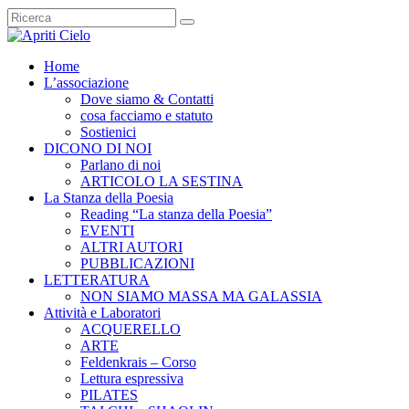
Home
L’associazione
Dove siamo & Contatti
cosa facciamo e statuto
Sostienici
DICONO DI NOI
Parlano di noi
ARTICOLO LA SESTINA
La Stanza della Poesia
Reading “La stanza della Poesia”
EVENTI
ALTRI AUTORI
PUBBLICAZIONI
LETTERATURA
NON SIAMO MASSA MA GALASSIA
Attività e Laboratori
ACQUERELLO
ARTE
Feldenkrais – Corso
Lettura espressiva
PILATES