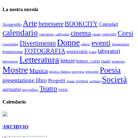
La nostra nuvola
Arte
benessere
BOOKCITY
Calendari
Acquerello
calendario
cinema
Corsi
concerto
calendario
calligrafia
cinese
Donne
eventi
Divertimento
Counseling
editori
fantascienza
FOTOGRAFIA
laboratori
genitorialità
femminismo
gratis
Letteratura
letture
letture. corsi
madri
laboratorio
medicina
Mostre
Poesia
Musica
musica classica
norvegia
ottocento
Società
presentazione libro
Progetti
scienza
russia
scrittura
Teatro
voce
spiritualità
storytelling
Calendario
ARCHIVIO