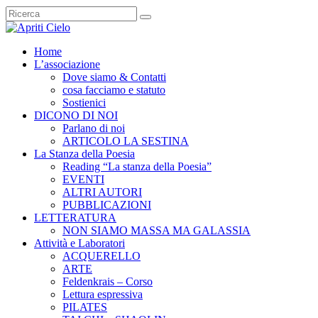
Home
L’associazione
Dove siamo & Contatti
cosa facciamo e statuto
Sostienici
DICONO DI NOI
Parlano di noi
ARTICOLO LA SESTINA
La Stanza della Poesia
Reading “La stanza della Poesia”
EVENTI
ALTRI AUTORI
PUBBLICAZIONI
LETTERATURA
NON SIAMO MASSA MA GALASSIA
Attività e Laboratori
ACQUERELLO
ARTE
Feldenkrais – Corso
Lettura espressiva
PILATES