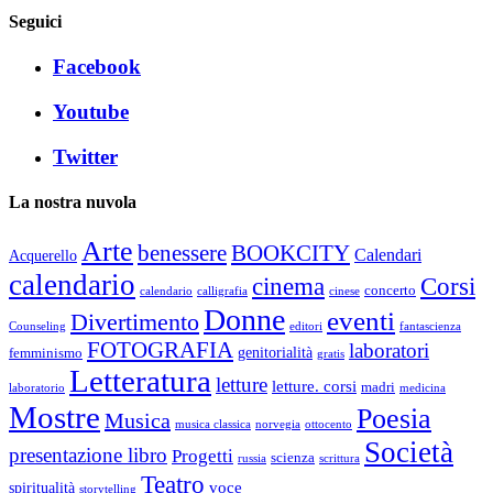
Seguici
Facebook
Youtube
Twitter
La nostra nuvola
Arte
benessere
BOOKCITY
Calendari
Acquerello
calendario
cinema
Corsi
concerto
calendario
calligrafia
cinese
Donne
eventi
Divertimento
Counseling
editori
fantascienza
FOTOGRAFIA
laboratori
genitorialità
femminismo
gratis
Letteratura
letture
letture. corsi
madri
laboratorio
medicina
Mostre
Poesia
Musica
musica classica
norvegia
ottocento
Società
presentazione libro
Progetti
scienza
russia
scrittura
Teatro
voce
spiritualità
storytelling