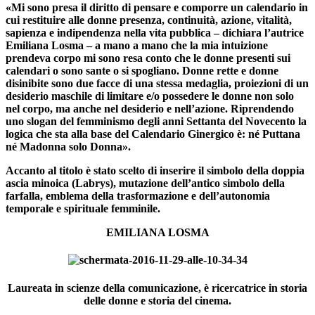
«Mi sono presa il diritto di pensare e comporre un calendario in
cui restituire alle donne presenza, continuità, azione, vitalità,
sapienza e indipendenza nella vita pubblica – dichiara l’autrice
Emiliana Losma – a mano a mano che la mia intuizione
prendeva corpo mi sono resa conto che le donne presenti sui
calendari o sono sante o si spogliano. Donne rette e donne
disinibite sono due facce di una stessa medaglia, proiezioni di un
desiderio maschile di limitare e/o possedere le donne non solo
nel corpo, ma anche nel desiderio e nell’azione. Riprendendo
uno slogan del femminismo degli anni Settanta del Novecento la
logica che sta alla base del Calendario Ginergico è: né Puttana
né Madonna solo Donna».
Accanto al titolo è stato scelto di inserire il simbolo della doppia
ascia minoica (Labrys), mutazione dell’antico simbolo della
farfalla, emblema della trasformazione e dell’autonomia
temporale e spirituale femminile.
EMILIANA LOSMA
Laureata in scienze della comunicazione, è ricercatrice in storia
delle donne e storia del cinema.